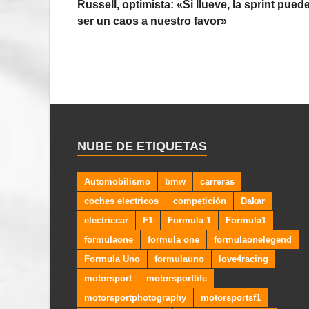
Russell, optimista: «Si llueve, la sprint pued
ser un caos a nuestro favor»
NUBE DE ETIQUETAS
Automobilismo
bmw
carreras
coches electricos
competición
Dakar
electriccar
F1
Formula 1
Formula1
formulaone
formula one
formulaonelegend
Formula Uno
formulauno
love4racing
motorsport
motorsportlife
motorsportphotography
motorsportsf1