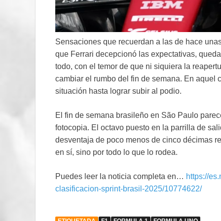
Sensaciones que recuerdan a las de hace unas s
que Ferrari decepcionó las expectativas, queda
todo, con el temor de que ni siquiera la reaper
cambiar el rumbo del fin de semana. En aquel ca
situación hasta lograr subir al podio.
El fin de semana brasileño en São Paulo par
fotocopia. El octavo puesto en la parrilla de sa
desventaja de poco menos de cinco décimas respe
en sí, sino por todo lo que lo rodea.
Puedes leer la noticia completa en…
https://es
clasificacion-sprint-brasil-2025/10774622/
ETIQUETADA
F1
FORMULA 1
FORMULA UNO