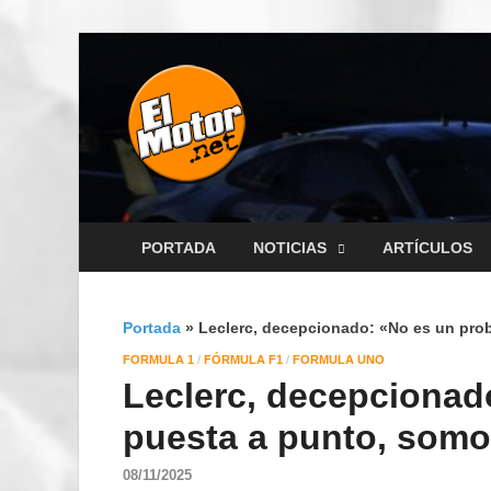
El Motor p
Información sobre novedades y
PORTADA
NOTICIAS
ARTÍCULOS
Portada
»
Leclerc, decepcionado: «No es un pro
FORMULA 1
/
FÓRMULA F1
/
FORMULA UNO
Leclerc, decepcionad
puesta a punto, somo
08/11/2025