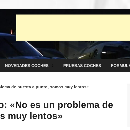
unto Net
 pruebas de Automóviles
NOVEDADES COCHES
PRUEBAS COCHES
FORMULA
blema de puesta a punto, somos muy lentos»
o: «No es un problema de
s muy lentos»