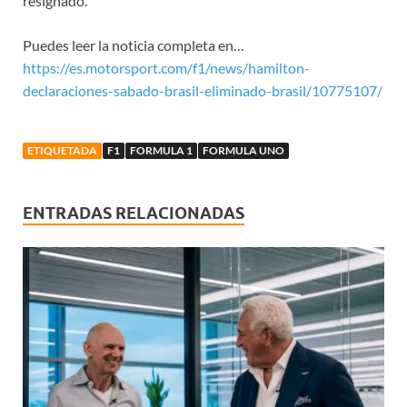
resignado.
Puedes leer la noticia completa en…
https://es.motorsport.com/f1/news/hamilton-
declaraciones-sabado-brasil-eliminado-brasil/10775107/
ETIQUETADA
F1
FORMULA 1
FORMULA UNO
ENTRADAS RELACIONADAS