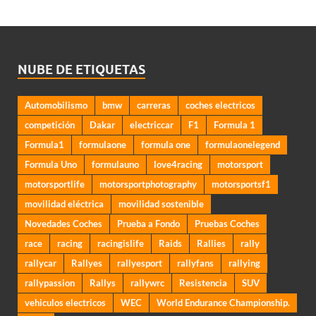
NUBE DE ETIQUETAS
Automobilismo
bmw
carreras
coches electricos
competición
Dakar
electriccar
F1
Formula 1
Formula1
formulaone
formula one
formulaonelegend
Formula Uno
formulauno
love4racing
motorsport
motorsportlife
motorsportphotography
motorsportsf1
movilidad eléctrica
movilidad sostenible
Novedades Coches
Prueba a Fondo
Pruebas Coches
race
racing
racingislife
Raids
Rallies
rally
rallycar
Rallyes
rallyesport
rallyfans
rallying
rallypassion
Rallys
rallywrc
Resistencia
SUV
vehiculos electricos
WEC
World Endurance Championship.