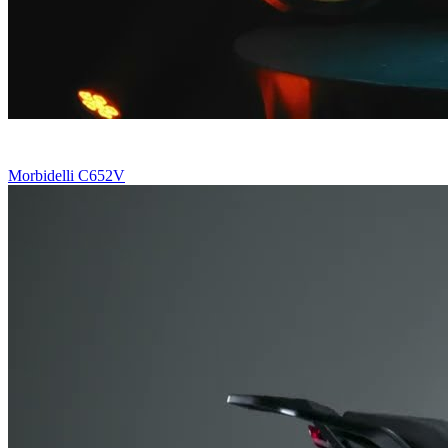
Morbidelli C652V