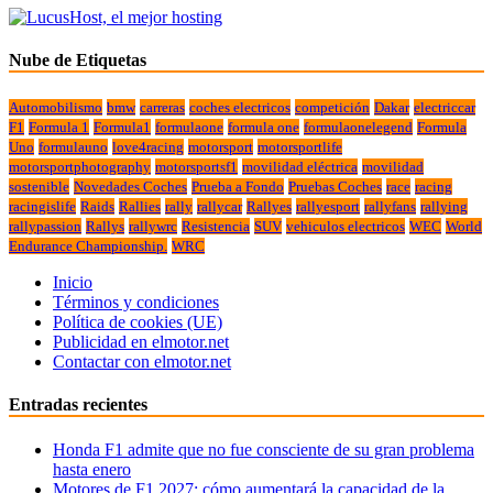
Nube de Etiquetas
Automobilismo
bmw
carreras
coches electricos
competición
Dakar
electriccar
F1
Formula 1
Formula1
formulaone
formula one
formulaonelegend
Formula
Uno
formulauno
love4racing
motorsport
motorsportlife
motorsportphotography
motorsportsf1
movilidad eléctrica
movilidad
sostenible
Novedades Coches
Prueba a Fondo
Pruebas Coches
race
racing
racingislife
Raids
Rallies
rally
rallycar
Rallyes
rallyesport
rallyfans
rallying
rallypassion
Rallys
rallywrc
Resistencia
SUV
vehiculos electricos
WEC
World
Endurance Championship.
WRC
Inicio
Términos y condiciones
Política de cookies (UE)
Publicidad en elmotor.net
Contactar con elmotor.net
Entradas recientes
Honda F1 admite que no fue consciente de su gran problema
hasta enero
Motores de F1 2027: cómo aumentará la capacidad de la