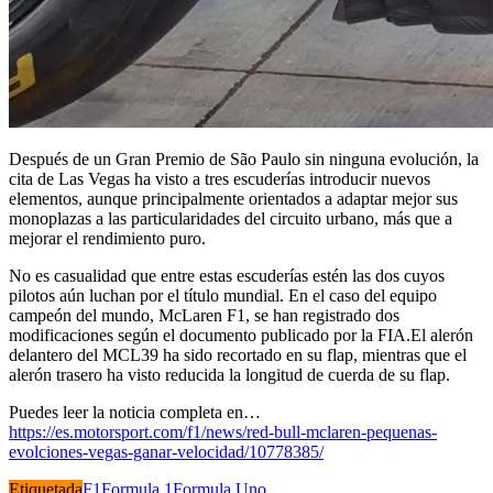
Después de un Gran Premio de São Paulo sin ninguna evolución, la
cita de Las Vegas ha visto a tres escuderías introducir nuevos
elementos, aunque principalmente orientados a adaptar mejor sus
monoplazas a las particularidades del circuito urbano, más que a
mejorar el rendimiento puro.
No es casualidad que entre estas escuderías estén las dos cuyos
pilotos aún luchan por el título mundial. En el caso del equipo
campeón del mundo, McLaren F1, se han registrado dos
modificaciones según el documento publicado por la FIA.El alerón
delantero del MCL39 ha sido recortado en su flap, mientras que el
alerón trasero ha visto reducida la longitud de cuerda de su flap.
Puedes leer la noticia completa en…
https://es.motorsport.com/f1/news/red-bull-mclaren-pequenas-
evolciones-vegas-ganar-velocidad/10778385/
Etiquetada
F1
Formula 1
Formula Uno