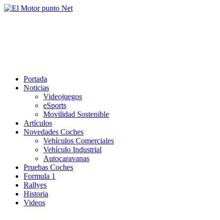
Saltar
al
El Motor punto Net
contenido
Información sobre novedades y pruebas de Automóviles
Portada
Noticias
Videojuegos
eSports
Movilidad Sostenible
Artículos
Novedades Coches
Vehículos Comerciales
Vehículo Industrial
Autocaravanas
Pruebas Coches
Formula 1
Rallyes
Historia
Videos