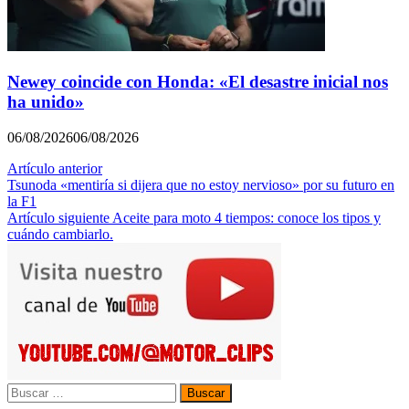
Newey coincide con Honda: «El desastre inicial nos
ha unido»
06/08/2026
06/08/2026
Navegación
Artículo anterior
Tsunoda «mentiría si dijera que no estoy nervioso» por su futuro en
de
la F1
entradas
Artículo siguiente
Aceite para moto 4 tiempos: conoce los tipos y
cuándo cambiarlo.
Buscar: