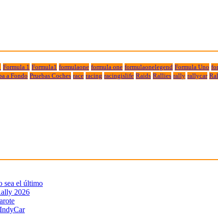
1
Formula 1
Formula1
formulaone
formula one
formulaonelegend
Formula Uno
fo
ba a Fondo
Pruebas Coches
race
racing
racingislife
Raids
Rallies
rally
rallycar
Ral
sea el último
ally 2026
arote
 IndyCar