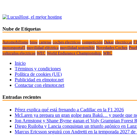
Nube de Etiquetas
Automobilismo
bmw
carreras
coches electricos
competición
Dakar
electriccar
F
motorsportsf1
movilidad eléctrica
movilidad sostenible
Novedades Coches
Prue
vehiculos electricos
WEC
World Endurance Championship.
WRC
Inicio
Términos y condiciones
Política de cookies (UE)
Publicidad en elmotor.net
Contactar con elmotor.net
Entradas recientes
Pérez explica qué está frenando a Cadillac en la F1 2026
McLaren ya prepara un gran golpe para Bakú… y puede que no 
Jon Armstong y Shane Byrne ganan el Voly Grampian Forest R
Diego Ruiloba y Lancia conquistan un triunfo agónico en Lanz
Marcus Ericsson seguirá con Andretti en la temporada 2027 de