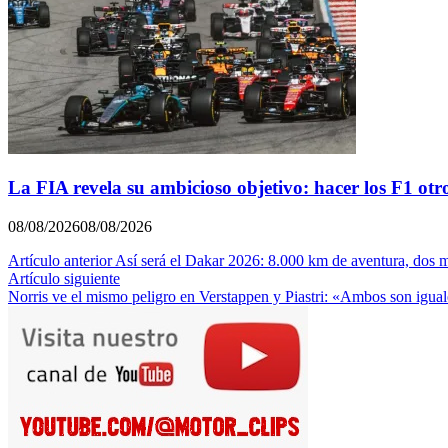
La FIA revela su ambicioso objetivo: hacer los F1 otr
08/08/2026
08/08/2026
Navegación
Artículo anterior
Así será el Dakar 2026: 8.000 km de aventura, dos 
Artículo siguiente
de
Norris ve el mismo peligro en Verstappen y Piastri: «Ambos son igua
entradas