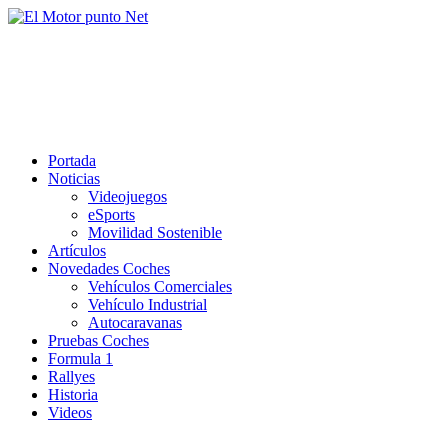
Saltar
al
El Motor punto Net
contenido
Información sobre novedades y pruebas de Automóviles
Portada
Noticias
Videojuegos
eSports
Movilidad Sostenible
Artículos
Novedades Coches
Vehículos Comerciales
Vehículo Industrial
Autocaravanas
Pruebas Coches
Formula 1
Rallyes
Historia
Videos