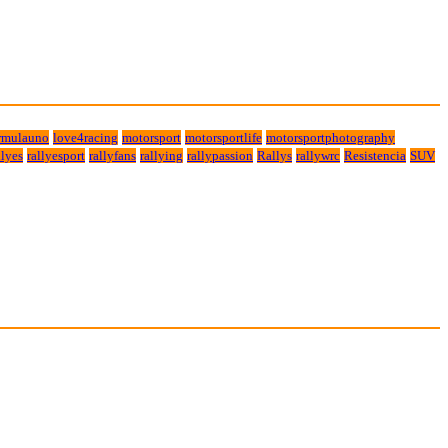
rmulauno
love4racing
motorsport
motorsportlife
motorsportphotography
lyes
rallyesport
rallyfans
rallying
rallypassion
Rallys
rallywrc
Resistencia
SUV