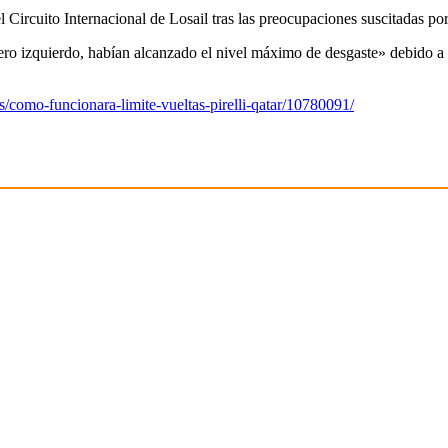
el Circuito Internacional de Losail tras las preocupaciones suscitadas por
ntero izquierdo, habían alcanzado el nivel máximo de desgaste» debido a 
s/como-funcionara-limite-vueltas-pirelli-qatar/10780091/