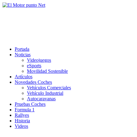
Saltar
al
El Motor punto Net
contenido
Información sobre novedades y pruebas de Automóviles
Portada
Noticias
Videojuegos
eSports
Movilidad Sostenible
Artículos
Novedades Coches
Vehículos Comerciales
Vehículo Industrial
Autocaravanas
Pruebas Coches
Formula 1
Rallyes
Historia
Videos