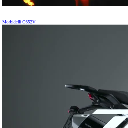
Morbidelli C652V