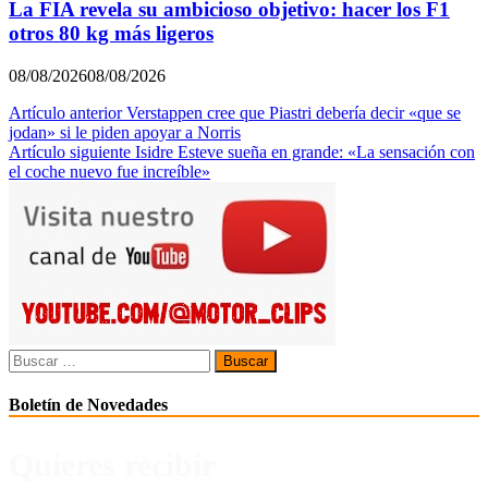
La FIA revela su ambicioso objetivo: hacer los F1
otros 80 kg más ligeros
08/08/2026
08/08/2026
Navegación
Artículo anterior
Verstappen cree que Piastri debería decir «que se
jodan» si le piden apoyar a Norris
de
Artículo siguiente
Isidre Esteve sueña en grande: «La sensación con
entradas
el coche nuevo fue increíble»
Buscar:
Boletín de Novedades
Quieres recibir