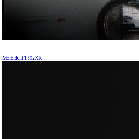
Morbidelli T502XR