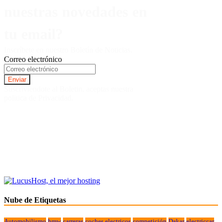
nuestras novedades en
tu email?
Inscríbete en nuestro Boletín de Noticias.
Correo electrónico
Suscriviendote al Boletin, aceptas nuestra
politica de Privacidad.
Nube de Etiquetas
Automobilismo
bmw
carreras
coches electricos
competición
Dakar
electriccar