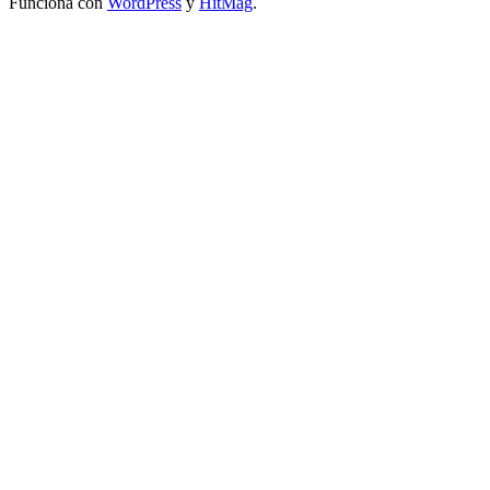
Funciona con
WordPress
y
HitMag
.