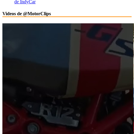
de IndyCar
Videos de @MotorClips