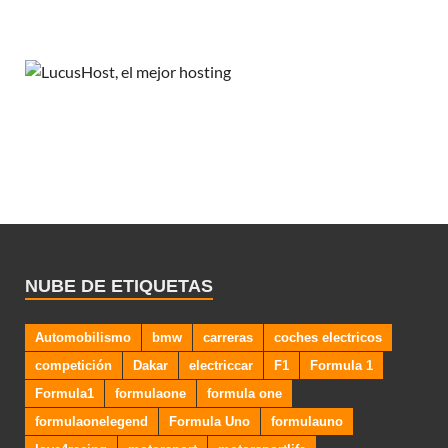
NUBE DE ETIQUETAS
Automobilismo
bmw
carreras
coches electricos
competición
Dakar
electriccar
F1
Formula 1
Formula1
formulaone
formula one
formulaonelegend
Formula Uno
formulauno