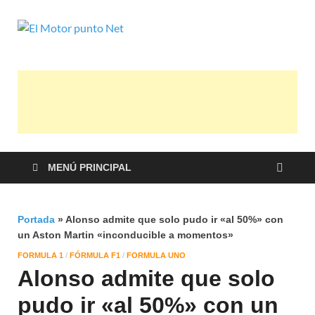
El Motor
Información sobre novedades y pruebas
de Automóviles
punto Net
MENÚ PRINCIPAL
Portada
»
Alonso admite que solo pudo ir «al 50%» con
un Aston Martin «inconducible a momentos»
FORMULA 1
/
FÓRMULA F1
/
FORMULA UNO
Alonso admite que solo
pudo ir «al 50%» con un