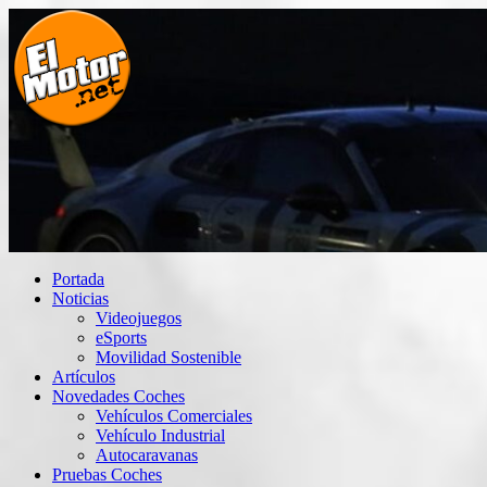
Saltar
al
contenido
El Motor punto Net
Información sobre novedades y pruebas de Automóviles
Portada
Noticias
Videojuegos
eSports
Movilidad Sostenible
Artículos
Novedades Coches
Vehículos Comerciales
Vehículo Industrial
Autocaravanas
Pruebas Coches