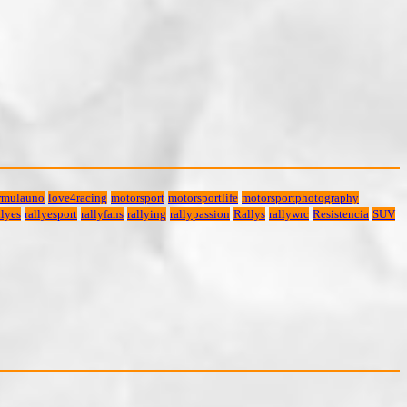
rmulauno
love4racing
motorsport
motorsportlife
motorsportphotography
lyes
rallyesport
rallyfans
rallying
rallypassion
Rallys
rallywrc
Resistencia
SUV