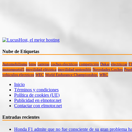
Nube de Etiquetas
Automobilismo
bmw
carreras
coches electricos
competición
Dakar
electriccar
F
motorsportsf1
movilidad eléctrica
movilidad sostenible
Novedades Coches
Prue
vehiculos electricos
WEC
World Endurance Championship.
WRC
Inicio
Términos y condiciones
Política de cookies (UE)
Publicidad en elmotor.net
Contactar con elmotor.net
Entradas recientes
Honda F1 admite que no fue consciente de su gran problema ha