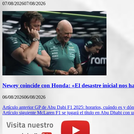
07/08/2026
07/08/2026
Newey coincide con Honda: «El desastre inicial nos h
06/08/2026
06/08/2026
Navegación
Artículo anterior
GP de Abu Dabi F1 2025: horarios, cuándo es y dón
Artículo siguiente
McLaren F1 se jugará el título en Abu Dhabi con u
de
entradas