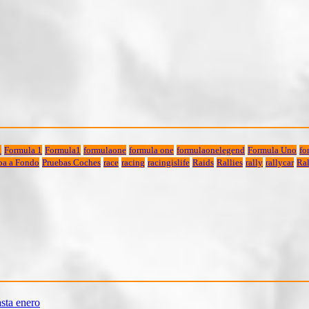
1
Formula 1
Formula1
formulaone
formula one
formulaonelegend
Formula Uno
fo
ba a Fondo
Pruebas Coches
race
racing
racingislife
Raids
Rallies
rally
rallycar
Ral
sta enero