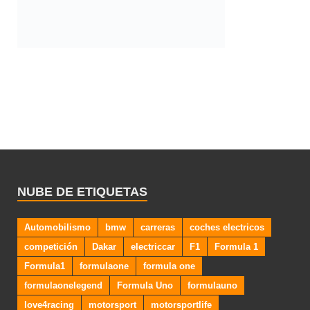
NUBE DE ETIQUETAS
Automobilismo
bmw
carreras
coches electricos
competición
Dakar
electriccar
F1
Formula 1
Formula1
formulaone
formula one
formulaonelegend
Formula Uno
formulauno
love4racing
motorsport
motorsportlife
motorsportphotography
motorsportsf1
movilidad eléctrica
movilidad sostenible
Novedades Coches
Prueba a Fondo
Pruebas Coches
race
racing
racingislife
Raids
Rallies
rally
rallycar
Rallyes
rallyesport
rallyfans
rallying
rallypassion
Rallys
rallywrc
Resistencia
SUV
vehiculos electricos
WEC
World Endurance Championship.
WRC