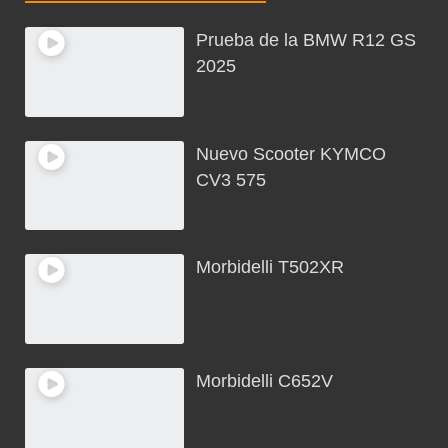
Morbidelli T502XR
Morbidelli C652V
Benelli TRK 602 X
Todos los derechos reservados elmotor.net 2025