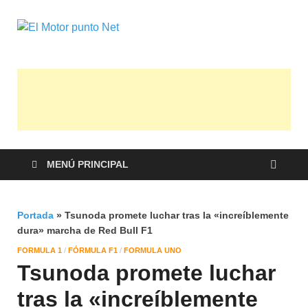
El Motor
Información sobre novedades y pruebas
de Automóviles
punto Net
MENÚ PRINCIPAL
Portada
»
Tsunoda promete luchar tras la «increíblemente
dura» marcha de Red Bull F1
FORMULA 1
/
FÓRMULA F1
/
FORMULA UNO
Tsunoda promete luchar
tras la «increíblemente