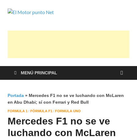
El Motor
Información sobre novedades y pruebas
de Automóviles
punto Net
MENÚ PRINCIPAL
Portada
»
Mercedes F1 no se ve luchando con McLaren
en Abu Dhabi; sí con Ferrari y Red Bull
FORMULA 1
/
FÓRMULA F1
/
FORMULA UNO
Mercedes F1 no se ve
luchando con McLaren