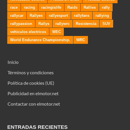
race
racing
racingislife
Raids
Rallies
rally
rallycar
Rallyes
rallyesport
rallyfans
rallying
rallypassion
Rallys
rallywrc
Resistencia
SUV
vehiculos electricos
WEC
World Endurance Championship.
WRC
Inicio
Términos y condiciones
Política de cookies (UE)
Publicidad en elmotor.net
Contactar con elmotor.net
ENTRADAS RECIENTES