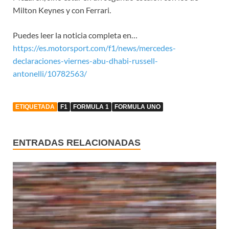
Milton Keynes y con Ferrari.
Puedes leer la noticia completa en…
https://es.motorsport.com/f1/news/mercedes-
declaraciones-viernes-abu-dhabi-russell-
antonelli/10782563/
ETIQUETADA
F1
FORMULA 1
FORMULA UNO
ENTRADAS RELACIONADAS