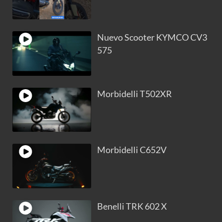
Nuevo Scooter KYMCO CV3
575
Morbidelli T502XR
Morbidelli C652V
Benelli TRK 602 X