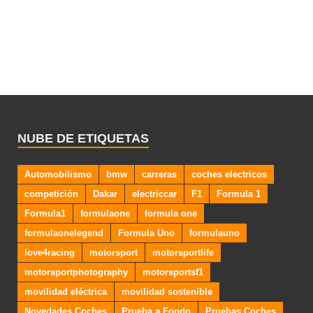
NUBE DE ETIQUETAS
Automobilismo
bmw
carreras
coches electricos
competición
Dakar
electriccar
F1
Formula 1
Formula1
formulaone
formula one
formulaonelegend
Formula Uno
formulauno
love4racing
motorsport
motorsportlife
motorsportphotography
motorsportsf1
movilidad eléctrica
movilidad sostenible
Novedades Coches
Prueba a Fondo
Pruebas Coches