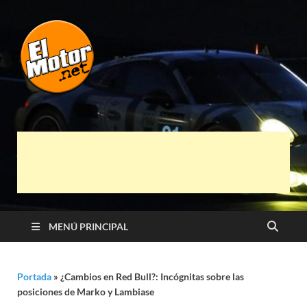
El Motor punto
Información sobre novedades y pruebas de
Automóviles
Net
MENÚ PRINCIPAL
Portada
»
¿Cambios en Red Bull?: Incógnitas sobre las
posiciones de Marko y Lambiase