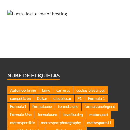
NUBE DE ETIQUETAS
Automobilismo
bmw
carreras
coches electricos
competición
Dakar
electriccar
F1
Formula 1
Formula1
formulaone
formula one
formulaonelegend
Formula Uno
formulauno
love4racing
motorsport
motorsportlife
motorsportphotography
motorsportsf1