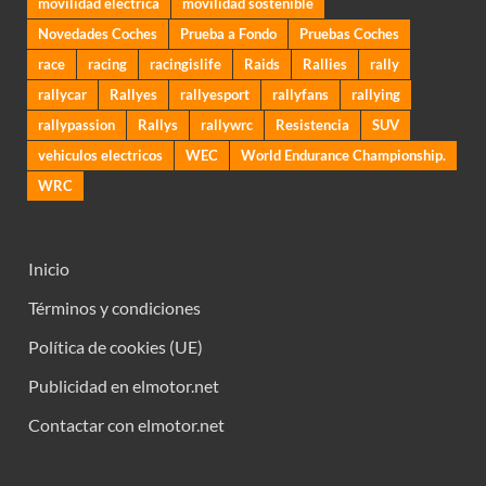
movilidad eléctrica
movilidad sostenible
Novedades Coches
Prueba a Fondo
Pruebas Coches
race
racing
racingislife
Raids
Rallies
rally
rallycar
Rallyes
rallyesport
rallyfans
rallying
rallypassion
Rallys
rallywrc
Resistencia
SUV
vehiculos electricos
WEC
World Endurance Championship.
WRC
Inicio
Términos y condiciones
Política de cookies (UE)
Publicidad en elmotor.net
Contactar con elmotor.net