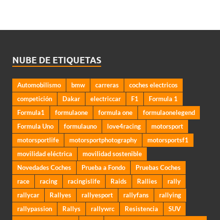
NUBE DE ETIQUETAS
Automobilismo
bmw
carreras
coches electricos
competición
Dakar
electriccar
F1
Formula 1
Formula1
formulaone
formula one
formulaonelegend
Formula Uno
formulauno
love4racing
motorsport
motorsportlife
motorsportphotography
motorsportsf1
movilidad eléctrica
movilidad sostenible
Novedades Coches
Prueba a Fondo
Pruebas Coches
race
racing
racingislife
Raids
Rallies
rally
rallycar
Rallyes
rallyesport
rallyfans
rallying
rallypassion
Rallys
rallywrc
Resistencia
SUV