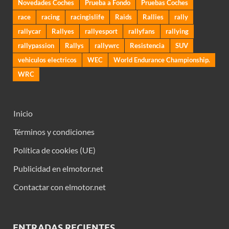
Novedades Coches
Prueba a Fondo
Pruebas Coches
race
racing
racingislife
Raids
Rallies
rally
rallycar
Rallyes
rallyesport
rallyfans
rallying
rallypassion
Rallys
rallywrc
Resistencia
SUV
vehiculos electricos
WEC
World Endurance Championship.
WRC
Inicio
Términos y condiciones
Política de cookies (UE)
Publicidad en elmotor.net
Contactar con elmotor.net
ENTRADAS RECIENTES