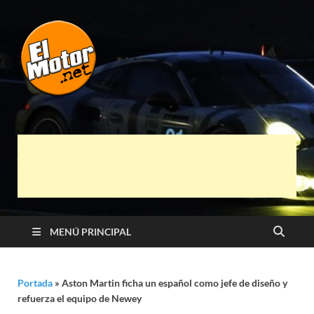
El Motor punto
Información sobre novedades y pruebas de
Automóviles
Net
MENÚ PRINCIPAL
Portada
»
Aston Martin ficha un español como jefe de diseño y
refuerza el equipo de Newey