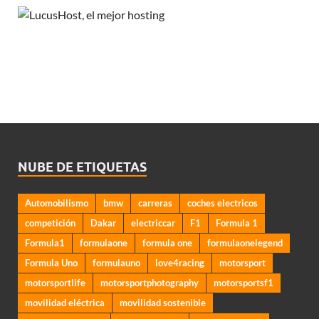
NUBE DE ETIQUETAS
Automobilismo
bmw
carreras
coches electricos
competición
Dakar
electriccar
F1
Formula 1
Formula1
formulaone
formula one
formulaonelegend
Formula Uno
formulauno
love4racing
motorsport
motorsportlife
motorsportphotography
motorsportsf1
movilidad eléctrica
movilidad sostenible