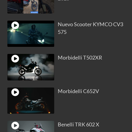
Nuevo Scooter KYMCO CV3
575
Morbidelli T502XR
Morbidelli C652V
Benelli TRK 602 X