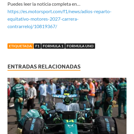
Puedes leer la noticia completa en…
https://es.motorsport.com/f1/news/adios-reparto-
equitativo-motores-2027-carrera-
contrarreloj/10819367/
ETIQUETADA
F1
FORMULA 1
FORMULA UNO
ENTRADAS RELACIONADAS