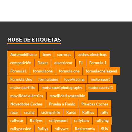
NUBE DE ETIQUETAS
Automobilismo
bmw
carreras
coches electricos
competición
Dakar
electriccar
F1
Formula 1
Formula1
formulaone
formula one
formulaonelegend
Formula Uno
formulauno
love4racing
motorsport
motorsportlife
motorsportphotography
motorsportsf1
movilidad eléctrica
movilidad sostenible
Novedades Coches
Prueba a Fondo
Pruebas Coches
race
racing
racingislife
Raids
Rallies
rally
rallycar
Rallyes
rallyesport
rallyfans
rallying
rallypassion
Rallys
rallywrc
Resistencia
SUV