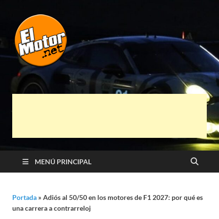
El Motor punto
Información sobre novedades y pruebas de
Automóviles
Net
MENÚ PRINCIPAL
Portada
»
Adiós al 50/50 en los motores de F1 2027: por qué es
una carrera a contrarreloj