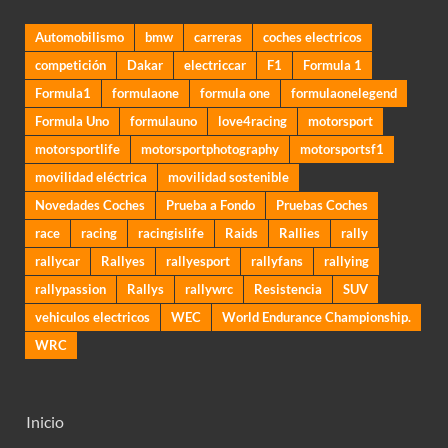
Automobilismo
bmw
carreras
coches electricos
competición
Dakar
electriccar
F1
Formula 1
Formula1
formulaone
formula one
formulaonelegend
Formula Uno
formulauno
love4racing
motorsport
motorsportlife
motorsportphotography
motorsportsf1
movilidad eléctrica
movilidad sostenible
Novedades Coches
Prueba a Fondo
Pruebas Coches
race
racing
racingislife
Raids
Rallies
rally
rallycar
Rallyes
rallyesport
rallyfans
rallying
rallypassion
Rallys
rallywrc
Resistencia
SUV
vehiculos electricos
WEC
World Endurance Championship.
WRC
Inicio