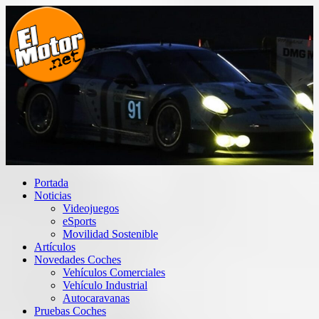
Saltar
al
contenido
El Motor punto Net
Información sobre novedades y pruebas de Automóviles
Portada
Noticias
Videojuegos
eSports
Movilidad Sostenible
Artículos
Novedades Coches
Vehículos Comerciales
Vehículo Industrial
Autocaravanas
Pruebas Coches