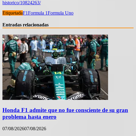
historico/10824263/
Etiquetada
F1
Formula 1
Formula Uno
Entradas relacionadas
Honda F1 admite que no fue consciente de su gran
problema hasta enero
07/08/2026
07/08/2026