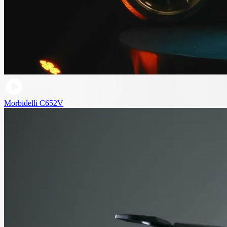
Morbidelli C652V