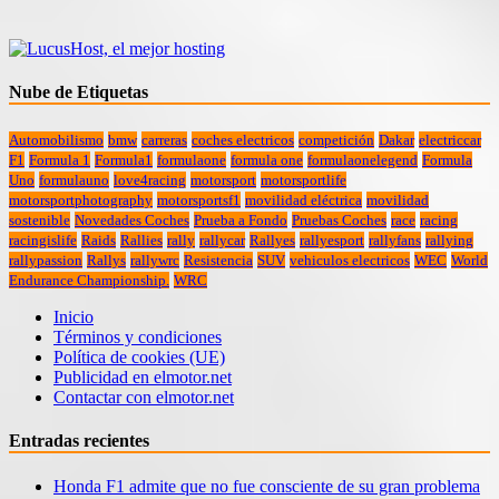
Nube de Etiquetas
Automobilismo
bmw
carreras
coches electricos
competición
Dakar
electriccar
F1
Formula 1
Formula1
formulaone
formula one
formulaonelegend
Formula
Uno
formulauno
love4racing
motorsport
motorsportlife
motorsportphotography
motorsportsf1
movilidad eléctrica
movilidad
sostenible
Novedades Coches
Prueba a Fondo
Pruebas Coches
race
racing
racingislife
Raids
Rallies
rally
rallycar
Rallyes
rallyesport
rallyfans
rallying
rallypassion
Rallys
rallywrc
Resistencia
SUV
vehiculos electricos
WEC
World
Endurance Championship.
WRC
Inicio
Términos y condiciones
Política de cookies (UE)
Publicidad en elmotor.net
Contactar con elmotor.net
Entradas recientes
Honda F1 admite que no fue consciente de su gran problema