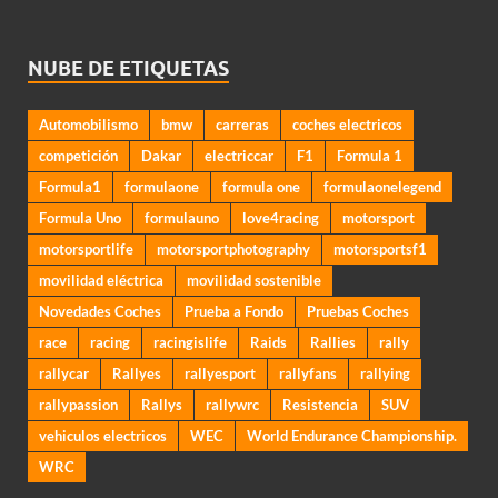
NUBE DE ETIQUETAS
Automobilismo
bmw
carreras
coches electricos
competición
Dakar
electriccar
F1
Formula 1
Formula1
formulaone
formula one
formulaonelegend
Formula Uno
formulauno
love4racing
motorsport
motorsportlife
motorsportphotography
motorsportsf1
movilidad eléctrica
movilidad sostenible
Novedades Coches
Prueba a Fondo
Pruebas Coches
race
racing
racingislife
Raids
Rallies
rally
rallycar
Rallyes
rallyesport
rallyfans
rallying
rallypassion
Rallys
rallywrc
Resistencia
SUV
vehiculos electricos
WEC
World Endurance Championship.
WRC