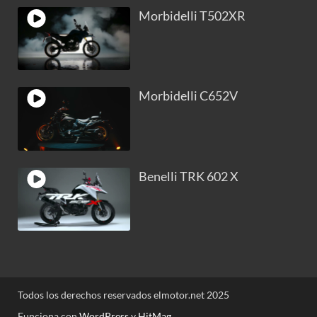
Morbidelli T502XR
Morbidelli C652V
Benelli TRK 602 X
Todos los derechos reservados elmotor.net 2025
Funciona con
WordPress
y
HitMag
.