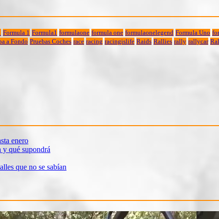
1
Formula 1
Formula1
formulaone
formula one
formulaonelegend
Formula Uno
fo
ba a Fondo
Pruebas Coches
race
racing
racingislife
Raids
Rallies
rally
rallycar
Ral
sta enero
a y qué supondrá
alles que no se sabían