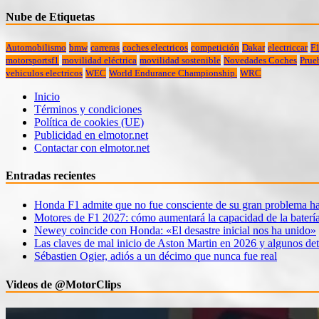
Nube de Etiquetas
Automobilismo
bmw
carreras
coches electricos
competición
Dakar
electriccar
F
motorsportsf1
movilidad eléctrica
movilidad sostenible
Novedades Coches
Prue
vehiculos electricos
WEC
World Endurance Championship.
WRC
Inicio
Términos y condiciones
Política de cookies (UE)
Publicidad en elmotor.net
Contactar con elmotor.net
Entradas recientes
Honda F1 admite que no fue consciente de su gran problema ha
Motores de F1 2027: cómo aumentará la capacidad de la baterí
Newey coincide con Honda: «El desastre inicial nos ha unido»
Las claves de mal inicio de Aston Martin en 2026 y algunos det
Sébastien Ogier, adiós a un décimo que nunca fue real
Videos de @MotorClips