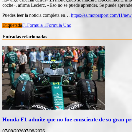
coche», afirma Leclerc. «Eso no se puede aprender. Se puede aprender
Puedes leer la noticia completa en…
https://es.motorsport.com/f1/news
Etiquetada
F1
Formula 1
Formula Uno
Entradas relacionadas
Honda F1 admite que no fue consciente de su gran p
07/08/2026
07/08/2026