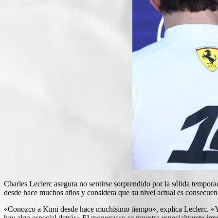
Charles Leclerc asegura no sentirse sorprendido por la sólida temporad
desde hace muchos años y considera que su nivel actual es consecuenci
«Conozco a Kimi desde hace muchísimo tiempo», explica Leclerc. «Ya 
hay algo especial detrás».El monegasco se muestra especialmente impr