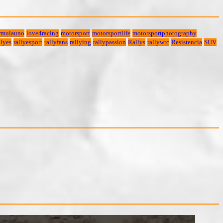
rmulauno
love4racing
motorsport
motorsportlife
motorsportphotography
lyes
rallyesport
rallyfans
rallying
rallypassion
Rallys
rallywrc
Resistencia
SUV