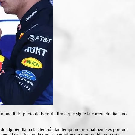
nelli. El piloto de Ferrari afirma que sigue la carrera del italiano
ndo alguien llama la atención tan temprano, normalmente es porque
 genial es el hecho de que es naturalmente muy rápido con este