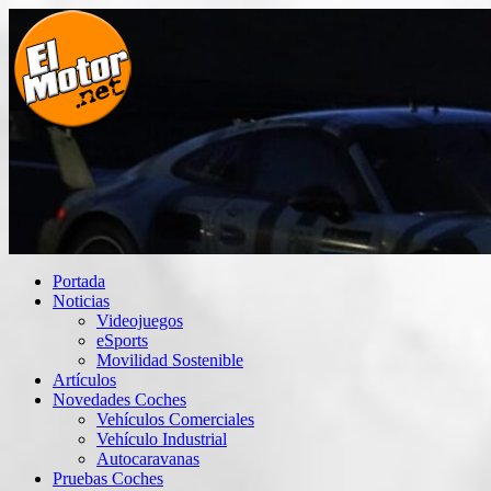
Saltar
al
contenido
El Motor punto Net
Información sobre novedades y pruebas de Automóviles
Portada
Noticias
Videojuegos
eSports
Movilidad Sostenible
Artículos
Novedades Coches
Vehículos Comerciales
Vehículo Industrial
Autocaravanas
Pruebas Coches