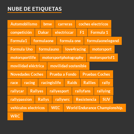
NUBE DE ETIQUETAS
Automobilismo
bmw
carreras
coches electricos
competición
Dakar
electriccar
F1
Formula 1
Formula1
formulaone
formula one
formulaonelegend
Formula Uno
formulauno
love4racing
motorsport
motorsportlife
motorsportphotography
motorsportsf1
movilidad eléctrica
movilidad sostenible
Novedades Coches
Prueba a Fondo
Pruebas Coches
race
racing
racingislife
Raids
Rallies
rally
rallycar
Rallyes
rallyesport
rallyfans
rallying
rallypassion
Rallys
rallywrc
Resistencia
SUV
vehiculos electricos
WEC
World Endurance Championship.
WRC