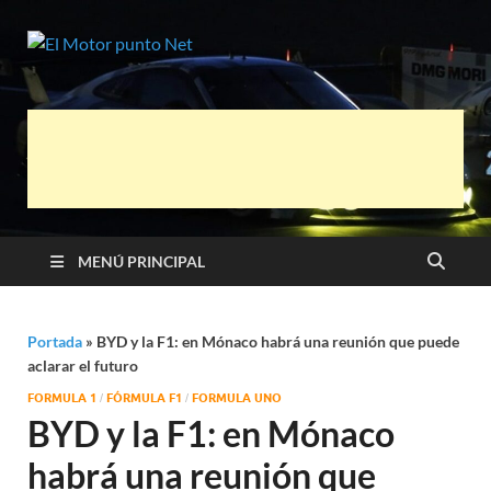
El Motor
Información sobre novedades y pruebas
de Automóviles
punto Net
MENÚ PRINCIPAL
Portada
»
BYD y la F1: en Mónaco habrá una reunión que puede
aclarar el futuro
FORMULA 1
FÓRMULA F1
FORMULA UNO
/
/
BYD y la F1: en Mónaco
habrá una reunión que