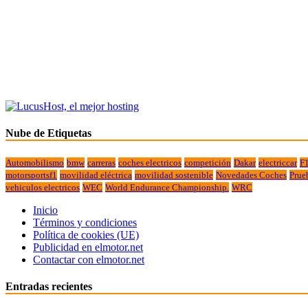
Nube de Etiquetas
Automobilismo
bmw
carreras
coches electricos
competición
Dakar
electriccar
F
motorsportsf1
movilidad eléctrica
movilidad sostenible
Novedades Coches
Prue
vehiculos electricos
WEC
World Endurance Championship.
WRC
Inicio
Términos y condiciones
Política de cookies (UE)
Publicidad en elmotor.net
Contactar con elmotor.net
Entradas recientes