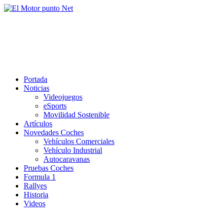
Saltar
al
El Motor punto Net
contenido
Información sobre novedades y pruebas de Automóviles
Portada
Noticias
Videojuegos
eSports
Movilidad Sostenible
Artículos
Novedades Coches
Vehículos Comerciales
Vehículo Industrial
Autocaravanas
Pruebas Coches
Formula 1
Rallyes
Historia
Videos