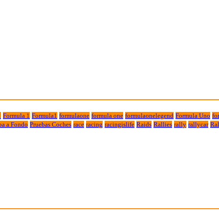
1
Formula 1
Formula1
formulaone
formula one
formulaonelegend
Formula Uno
fo
ba a Fondo
Pruebas Coches
race
racing
racingislife
Raids
Rallies
rally
rallycar
Ral