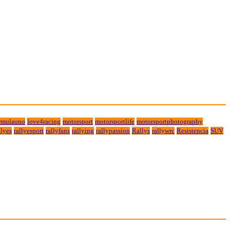
rmulauno
love4racing
motorsport
motorsportlife
motorsportphotography
lyes
rallyesport
rallyfans
rallying
rallypassion
Rallys
rallywrc
Resistencia
SUV