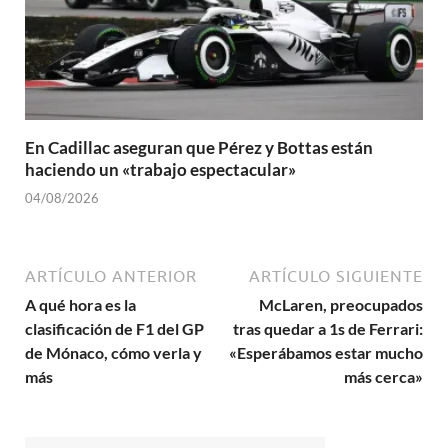
En Cadillac aseguran que Pérez y Bottas están
haciendo un «trabajo espectacular»
04/08/2026
ARTÍCULO ANTERIOR
ARTÍCULO SIGUIENTE
A qué hora es la
McLaren, preocupados
clasificación de F1 del GP
tras quedar a 1s de Ferrari:
de Mónaco, cómo verla y
«Esperábamos estar mucho
más
más cerca»