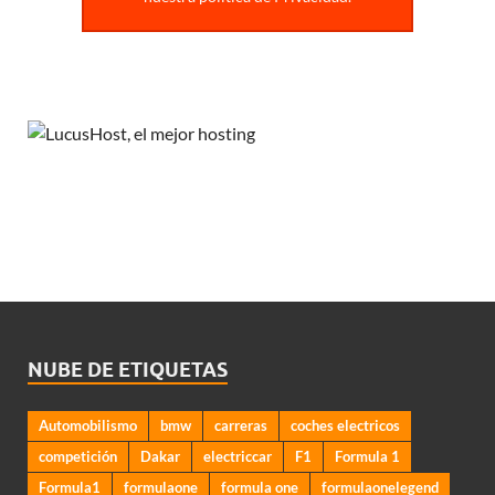
NUBE DE ETIQUETAS
Automobilismo
bmw
carreras
coches electricos
competición
Dakar
electriccar
F1
Formula 1
Formula1
formulaone
formula one
formulaonelegend