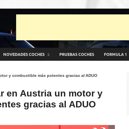
 punto Net
es y pruebas de Automóviles
NOVEDADES COCHES
PRUEBAS COCHES
FORMULA 1
 motor y combustible más potentes gracias al ADUO
ar en Austria un motor y
ntes gracias al ADUO