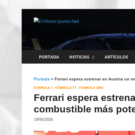
El Motor
Información sobre novedad
PORTADA
NOTICIAS
ARTÍCULOS
Portada
»
Ferrari espera estrenar en Austria un
FORMULA 1
FÓRMULA F1
FORMULA UNO
/
/
Ferrari espera estren
combustible más pote
19/06/2026