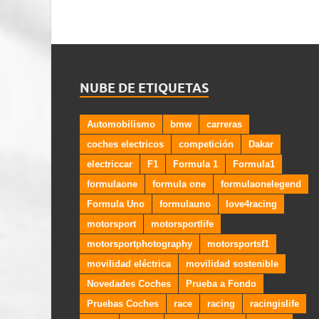
NUBE DE ETIQUETAS
Automobilismo
bmw
carreras
coches electricos
competición
Dakar
electriccar
F1
Formula 1
Formula1
formulaone
formula one
formulaonelegend
Formula Uno
formulauno
love4racing
motorsport
motorsportlife
motorsportphotography
motorsportsf1
movilidad eléctrica
movilidad sostenible
Novedades Coches
Prueba a Fondo
Pruebas Coches
race
racing
racingislife