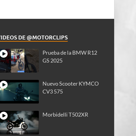
VIDEOS DE @MOTORCLIPS
Prueba de la BMW R12
GS 2025
Nuevo Scooter KYMCO
CV3 575
Morbidelli T502XR