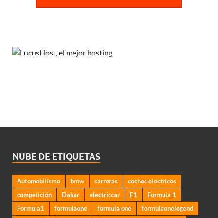
NUBE DE ETIQUETAS
Automobilismo
bmw
carreras
coches electricos
competición
Dakar
electriccar
F1
Formula 1
Formula1
formulaone
formula one
formulaonelegend