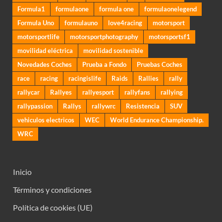
Formula1
formulaone
formula one
formulaonelegend
Formula Uno
formulauno
love4racing
motorsport
motorsportlife
motorsportphotography
motorsportsf1
movilidad eléctrica
movilidad sostenible
Novedades Coches
Prueba a Fondo
Pruebas Coches
race
racing
racingislife
Raids
Rallies
rally
rallycar
Rallyes
rallyesport
rallyfans
rallying
rallypassion
Rallys
rallywrc
Resistencia
SUV
vehiculos electricos
WEC
World Endurance Championship.
WRC
Inicio
Términos y condiciones
Política de cookies (UE)