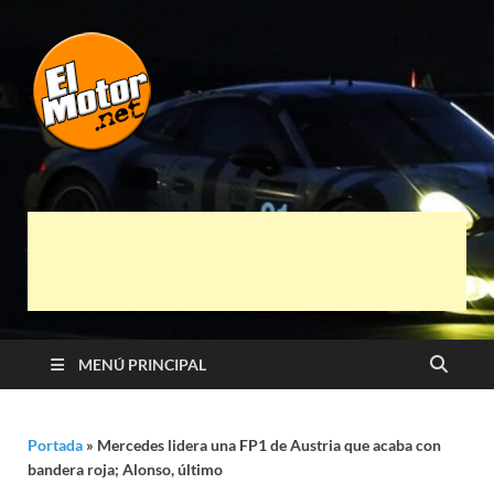
El Motor punto
Información sobre novedades y pruebas de
Automóviles
Net
MENÚ PRINCIPAL
Portada
»
Mercedes lidera una FP1 de Austria que acaba con
bandera roja; Alonso, último