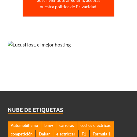
Suscriviendote al Boletin, aceptas
nuestra politica de Privacidad.
NUBE DE ETIQUETAS
Automobilismo
bmw
carreras
coches electricos
competición
Dakar
electriccar
F1
Formula 1