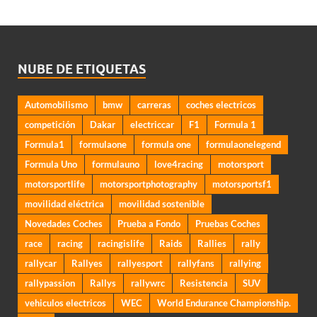
NUBE DE ETIQUETAS
Automobilismo
bmw
carreras
coches electricos
competición
Dakar
electriccar
F1
Formula 1
Formula1
formulaone
formula one
formulaonelegend
Formula Uno
formulauno
love4racing
motorsport
motorsportlife
motorsportphotography
motorsportsf1
movilidad eléctrica
movilidad sostenible
Novedades Coches
Prueba a Fondo
Pruebas Coches
race
racing
racingislife
Raids
Rallies
rally
rallycar
Rallyes
rallyesport
rallyfans
rallying
rallypassion
Rallys
rallywrc
Resistencia
SUV
vehiculos electricos
WEC
World Endurance Championship.