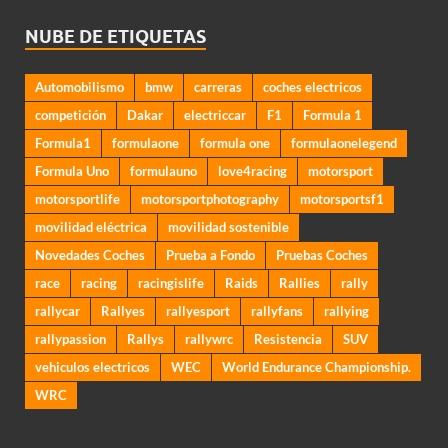
NUBE DE ETIQUETAS
Automobilismo
bmw
carreras
coches electricos
competición
Dakar
electriccar
F1
Formula 1
Formula1
formulaone
formula one
formulaonelegend
Formula Uno
formulauno
love4racing
motorsport
motorsportlife
motorsportphotography
motorsportsf1
movilidad eléctrica
movilidad sostenible
Novedades Coches
Prueba a Fondo
Pruebas Coches
race
racing
racingislife
Raids
Rallies
rally
rallycar
Rallyes
rallyesport
rallyfans
rallying
rallypassion
Rallys
rallywrc
Resistencia
SUV
vehiculos electricos
WEC
World Endurance Championship.
WRC