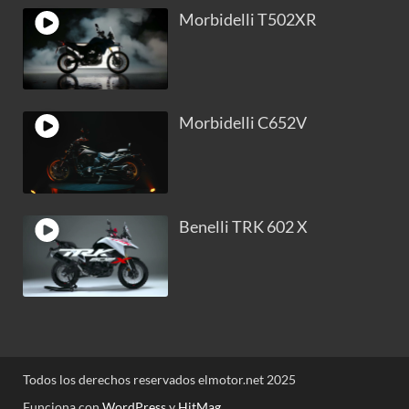
Morbidelli T502XR
Morbidelli C652V
Benelli TRK 602 X
Todos los derechos reservados elmotor.net 2025
Funciona con
WordPress
y
HitMag
.