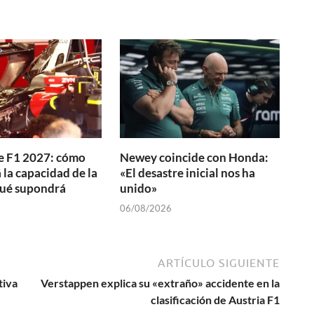
e F1 2027: cómo
Newey coincide con Honda:
la capacidad de la
«El desastre inicial nos ha
qué supondrá
unido»
06/08/2026
ARTÍCULO SIGUIENTE
tiva
Verstappen explica su «extraño» accidente en la
clasificación de Austria F1