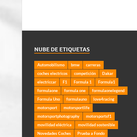
NUBE DE ETIQUETAS
Automobilismo
bmw
carreras
coches electricos
competición
Dakar
electriccar
F1
Formula 1
Formula1
formulaone
formula one
formulaonelegend
Formula Uno
formulauno
love4racing
motorsport
motorsportlife
motorsportphotography
motorsportsf1
movilidad eléctrica
movilidad sostenible
Novedades Coches
Prueba a Fondo