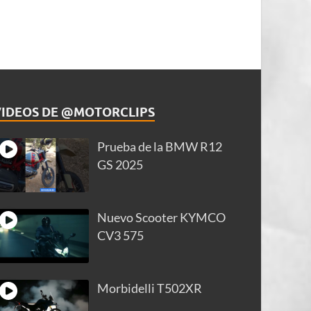
VIDEOS DE @MOTORCLIPS
Prueba de la BMW R12
GS 2025
Nuevo Scooter KYMCO
CV3 575
Morbidelli T502XR