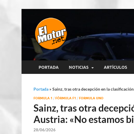
El Motor p
Información sobre novedades y 
PORTADA
NOTICIAS
ARTÍCULOS
Portada
»
Sainz, tras otra decepción en la clasificaci
FORMULA 1
/
FÓRMULA F1
/
FORMULA UNO
Sainz, tras otra decepció
Austria: «No estamos b
28/06/2026