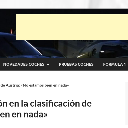
unto Net
pruebas de Automóviles
NOVEDADES COCHES
PRUEBAS COCHES
FORMULA 1
ón de Austria: «No estamos bien en nada»
n en la clasificación de
ien en nada»