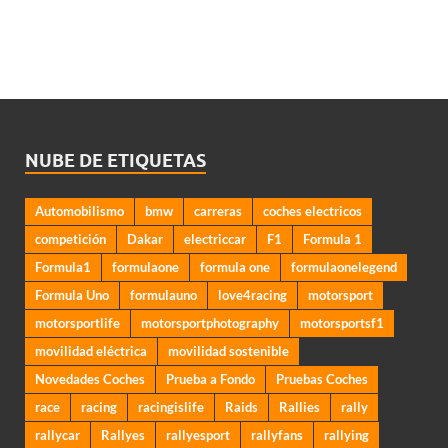
NUBE DE ETIQUETAS
Automobilismo
bmw
carreras
coches electricos
competición
Dakar
electriccar
F1
Formula 1
Formula1
formulaone
formula one
formulaonelegend
Formula Uno
formulauno
love4racing
motorsport
motorsportlife
motorsportphotography
motorsportsf1
movilidad eléctrica
movilidad sostenible
Novedades Coches
Prueba a Fondo
Pruebas Coches
race
racing
racingislife
Raids
Rallies
rally
rallycar
Rallyes
rallyesport
rallyfans
rallying