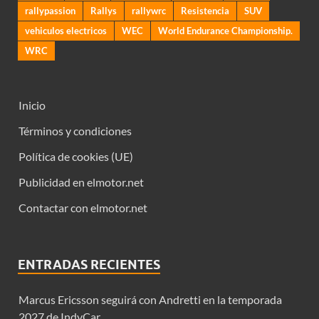
rallypassion
Rallys
rallywrc
Resistencia
SUV
vehiculos electricos
WEC
World Endurance Championship.
WRC
Inicio
Términos y condiciones
Política de cookies (UE)
Publicidad en elmotor.net
Contactar con elmotor.net
ENTRADAS RECIENTES
Marcus Ericsson seguirá con Andretti en la temporada
2027 de IndyCar