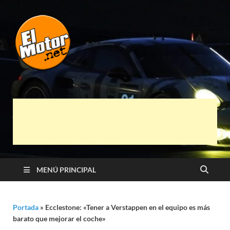
El Motor punto
Información sobre novedades y pruebas de
Automóviles
Net
MENÚ PRINCIPAL
Portada
»
Ecclestone: «Tener a Verstappen en el equipo es más
barato que mejorar el coche»