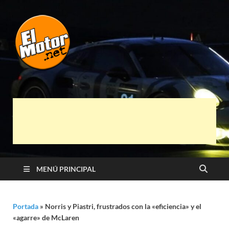
El Motor punto
Información sobre novedades y pruebas de
Automóviles
Net
MENÚ PRINCIPAL
Portada
»
Norris y Piastri, frustrados con la «eficiencia» y el
«agarre» de McLaren