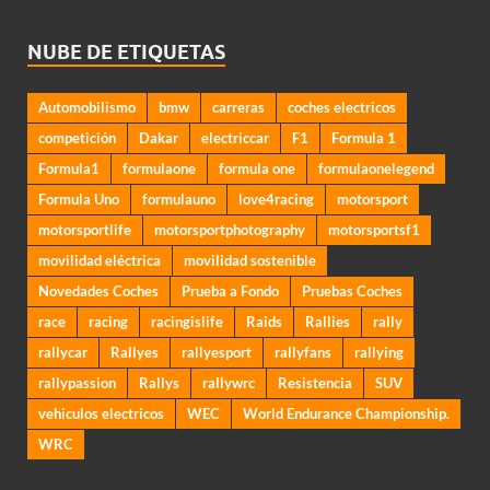
NUBE DE ETIQUETAS
Automobilismo
bmw
carreras
coches electricos
competición
Dakar
electriccar
F1
Formula 1
Formula1
formulaone
formula one
formulaonelegend
Formula Uno
formulauno
love4racing
motorsport
motorsportlife
motorsportphotography
motorsportsf1
movilidad eléctrica
movilidad sostenible
Novedades Coches
Prueba a Fondo
Pruebas Coches
race
racing
racingislife
Raids
Rallies
rally
rallycar
Rallyes
rallyesport
rallyfans
rallying
rallypassion
Rallys
rallywrc
Resistencia
SUV
vehiculos electricos
WEC
World Endurance Championship.
WRC