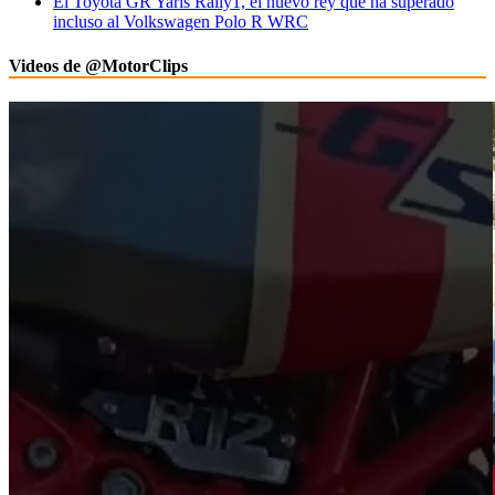
El Toyota GR Yaris Rally1, el nuevo rey que ha superado
incluso al Volkswagen Polo R WRC
Videos de @MotorClips