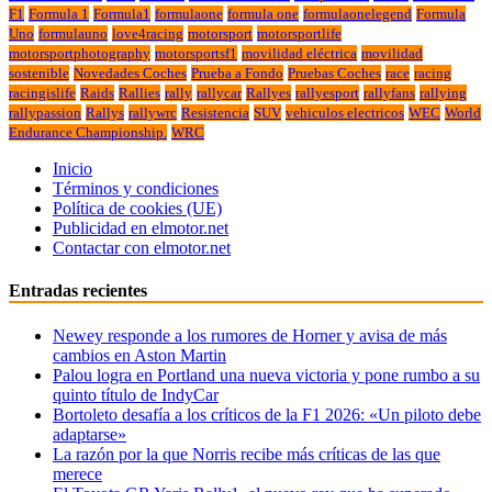
F1
Formula 1
Formula1
formulaone
formula one
formulaonelegend
Formula
Uno
formulauno
love4racing
motorsport
motorsportlife
motorsportphotography
motorsportsf1
movilidad eléctrica
movilidad
sostenible
Novedades Coches
Prueba a Fondo
Pruebas Coches
race
racing
racingislife
Raids
Rallies
rally
rallycar
Rallyes
rallyesport
rallyfans
rallying
rallypassion
Rallys
rallywrc
Resistencia
SUV
vehiculos electricos
WEC
World
Endurance Championship.
WRC
Inicio
Términos y condiciones
Política de cookies (UE)
Publicidad en elmotor.net
Contactar con elmotor.net
Entradas recientes
Newey responde a los rumores de Horner y avisa de más
cambios en Aston Martin
Palou logra en Portland una nueva victoria y pone rumbo a su
quinto título de IndyCar
Bortoleto desafía a los críticos de la F1 2026: «Un piloto debe
adaptarse»
La razón por la que Norris recibe más críticas de las que
merece