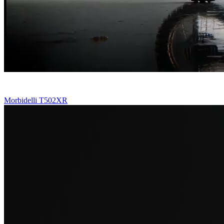
Morbidelli T502XR