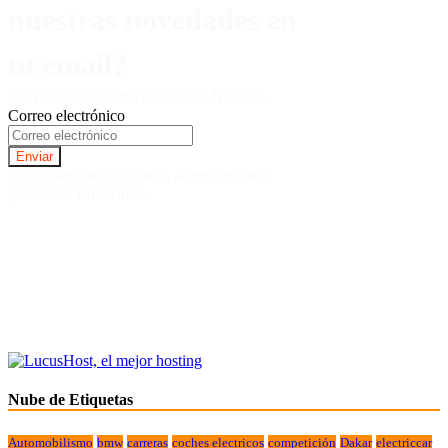
nuestras novedades en
tu email?
Inscríbete en nuestro Boletín de Noticias.
Correo electrónico
Suscriviendote al Boletin, aceptas nuestra
politica de Privacidad.
Nube de Etiquetas
Automobilismo
bmw
carreras
coches electricos
competición
Dakar
electriccar