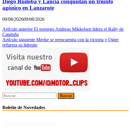
Diego Ruiloba y Lancia conquistan un triunfo
agónico en Lanzarote
09/08/2026
09/08/2026
Navegación
Artículo anterior
El noruego Andreas Mikkelsen lidera el Rally de
Cataluña
de
Artículo siguiente
Meeke se reencuentra con la victoria y Ogier
entradas
refuerza su liderato
Buscar:
Boletín de Novedades
Quieres recibir