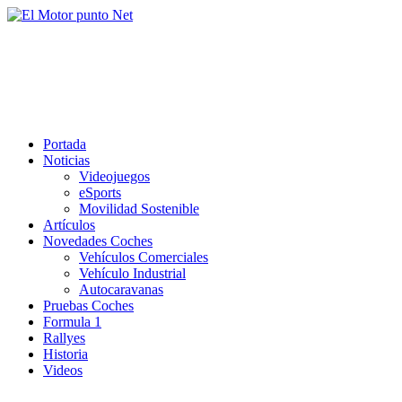
Saltar
al
El Motor punto Net
contenido
Información sobre novedades y pruebas de Automóviles
Portada
Noticias
Videojuegos
eSports
Movilidad Sostenible
Artículos
Novedades Coches
Vehículos Comerciales
Vehículo Industrial
Autocaravanas
Pruebas Coches
Formula 1
Rallyes
Historia
Videos