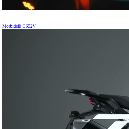
Morbidelli C652V