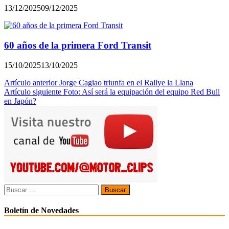
13/12/2025
09/12/2025
60 años de la primera Ford Transit
15/10/2025
13/10/2025
Navegación
Artículo anterior
Jorge Cagiao triunfa en el Rallye la Llana
Artículo siguiente
Foto: Así será la equipación del equipo Red Bull
de
en Japón?
entradas
Buscar:
Boletín de Novedades