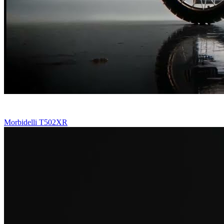
Morbidelli T502XR