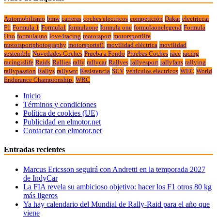
Automobilismo
bmw
carreras
coches electricos
competición
Dakar
electriccar
F1
Formula 1
Formula1
formulaone
formula one
formulaonelegend
Formula
Uno
formulauno
love4racing
motorsport
motorsportlife
motorsportphotography
motorsportsf1
movilidad eléctrica
movilidad
sostenible
Novedades Coches
Prueba a Fondo
Pruebas Coches
race
racing
racingislife
Raids
Rallies
rally
rallycar
Rallyes
rallyesport
rallyfans
rallying
rallypassion
Rallys
rallywrc
Resistencia
SUV
vehiculos electricos
WEC
World
Endurance Championship.
WRC
Inicio
Términos y condiciones
Política de cookies (UE)
Publicidad en elmotor.net
Contactar con elmotor.net
Entradas recientes
Marcus Ericsson seguirá con Andretti en la temporada 2027
de IndyCar
La FIA revela su ambicioso objetivo: hacer los F1 otros 80 kg
más ligeros
Ya hay calendario del Mundial de Rally-Raid para el año que
viene