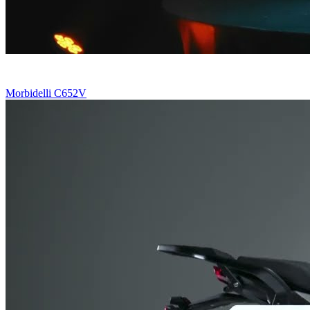
Morbidelli C652V