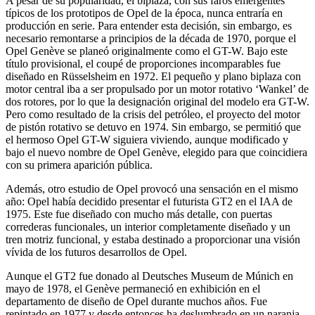
A pesar de su popularidad, el biplaza, con sus faros emergentes
típicos de los prototipos de Opel de la época, nunca entraría en
producción en serie. Para entender esta decisión, sin embargo, es
necesario remontarse a principios de la década de 1970, porque el
Opel Genève se planeó originalmente como el GT-W. Bajo este
título provisional, el coupé de proporciones incomparables fue
diseñado en Rüsselsheim en 1972. El pequeño y plano biplaza con
motor central iba a ser propulsado por un motor rotativo ‘Wankel’ de
dos rotores, por lo que la designación original del modelo era GT-W.
Pero como resultado de la crisis del petróleo, el proyecto del motor
de pistón rotativo se detuvo en 1974. Sin embargo, se permitió que
el hermoso Opel GT-W siguiera viviendo, aunque modificado y
bajo el nuevo nombre de Opel Genève, elegido para que coincidiera
con su primera aparición pública.
Además, otro estudio de Opel provocó una sensación en el mismo
año: Opel había decidido presentar el futurista GT2 en el IAA de
1975. Este fue diseñado con mucho más detalle, con puertas
correderas funcionales, un interior completamente diseñado y un
tren motriz funcional, y estaba destinado a proporcionar una visión
vívida de los futuros desarrollos de Opel.
Aunque el GT2 fue donado al Deutsches Museum de Múnich en
mayo de 1978, el Genève permaneció en exhibición en el
departamento de diseño de Opel durante muchos años. Fue
repintado en 1977 y desde entonces ha deslumbrado en un naranja