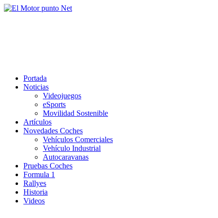
Saltar
al
El Motor punto Net
contenido
Información sobre novedades y pruebas de Automóviles
Portada
Noticias
Videojuegos
eSports
Movilidad Sostenible
Artículos
Novedades Coches
Vehículos Comerciales
Vehículo Industrial
Autocaravanas
Pruebas Coches
Formula 1
Rallyes
Historia
Videos