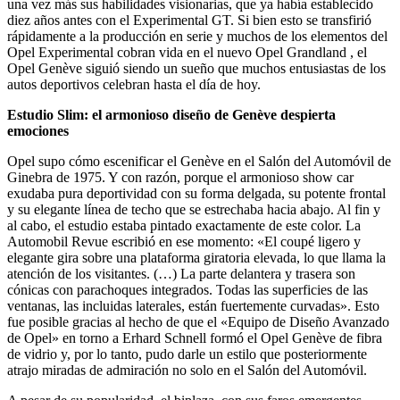
una vez más sus habilidades visionarias, que ya había establecido
diez años antes con el Experimental GT. Si bien esto se transfirió
rápidamente a la producción en serie y muchos de los elementos del
Opel Experimental cobran vida en el nuevo Opel Grandland , el
Opel Genève siguió siendo un sueño que muchos entusiastas de los
autos deportivos celebran hasta el día de hoy.
Estudio Slim: el armonioso diseño de Genève despierta
emociones
Opel supo cómo escenificar el Genève en el Salón del Automóvil de
Ginebra de 1975. Y con razón, porque el armonioso show car
exudaba pura deportividad con su forma delgada, su potente frontal
y su elegante línea de techo que se estrechaba hacia abajo. Al fin y
al cabo, el estudio estaba pintado exactamente de este color. La
Automobil Revue escribió en ese momento: «El coupé ligero y
elegante gira sobre una plataforma giratoria elevada, lo que llama la
atención de los visitantes. (…) La parte delantera y trasera son
cónicas con parachoques integrados. Todas las superficies de las
ventanas, las incluidas laterales, están fuertemente curvadas». Esto
fue posible gracias al hecho de que el «Equipo de Diseño Avanzado
de Opel» en torno a Erhard Schnell formó el Opel Genève de fibra
de vidrio y, por lo tanto, pudo darle un estilo que posteriormente
atrajo miradas de admiración no solo en el Salón del Automóvil.