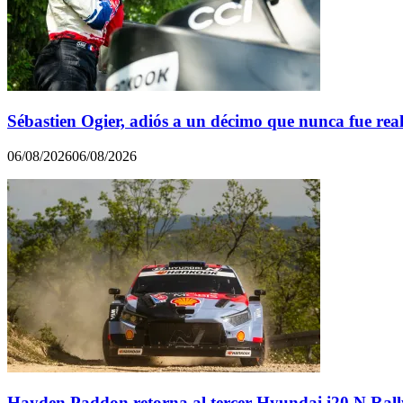
Sébastien Ogier, adiós a un décimo que nunca fue rea
06/08/2026
06/08/2026
Hayden Paddon retorna al tercer Hyundai i20 N Rall