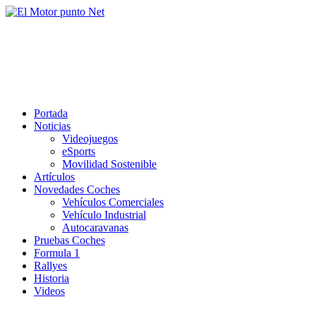
Saltar
al
El Motor punto Net
contenido
Información sobre novedades y pruebas de Automóviles
Portada
Noticias
Videojuegos
eSports
Movilidad Sostenible
Artículos
Novedades Coches
Vehículos Comerciales
Vehículo Industrial
Autocaravanas
Pruebas Coches
Formula 1
Rallyes
Historia
Videos