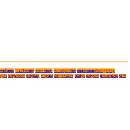
rmulauno
love4racing
motorsport
motorsportlife
motorsportphotography
lyes
rallyesport
rallyfans
rallying
rallypassion
Rallys
rallywrc
Resistencia
SUV