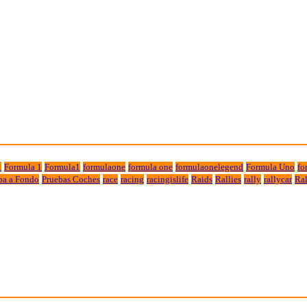
1
Formula 1
Formula1
formulaone
formula one
formulaonelegend
Formula Uno
fo
ba a Fondo
Pruebas Coches
race
racing
racingislife
Raids
Rallies
rally
rallycar
Ral