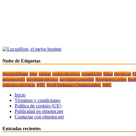
Nube de Etiquetas
Automobilismo
bmw
carreras
coches electricos
competición
Dakar
electriccar
F
motorsportsf1
movilidad eléctrica
movilidad sostenible
Novedades Coches
Prue
vehiculos electricos
WEC
World Endurance Championship.
WRC
Inicio
Términos y condiciones
Política de cookies (UE)
Publicidad en elmotor.net
Contactar con elmotor.net
Entradas recientes