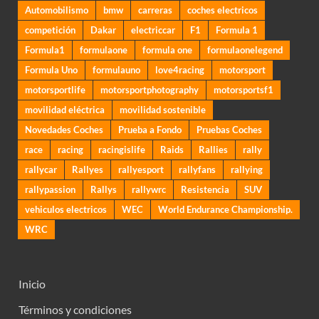
Automobilismo
bmw
carreras
coches electricos
competición
Dakar
electriccar
F1
Formula 1
Formula1
formulaone
formula one
formulaonelegend
Formula Uno
formulauno
love4racing
motorsport
motorsportlife
motorsportphotography
motorsportsf1
movilidad eléctrica
movilidad sostenible
Novedades Coches
Prueba a Fondo
Pruebas Coches
race
racing
racingislife
Raids
Rallies
rally
rallycar
Rallyes
rallyesport
rallyfans
rallying
rallypassion
Rallys
rallywrc
Resistencia
SUV
vehiculos electricos
WEC
World Endurance Championship.
WRC
Inicio
Términos y condiciones