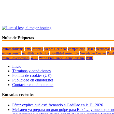
Nube de Etiquetas
Automobilismo
bmw
carreras
coches electricos
competición
Dakar
electriccar
F
motorsportsf1
movilidad eléctrica
movilidad sostenible
Novedades Coches
Prue
vehiculos electricos
WEC
World Endurance Championship.
WRC
Inicio
Términos y condiciones
Política de cookies (UE)
Publicidad en elmotor.net
Contactar con elmotor.net
Entradas recientes
Pérez explica qué está frenando a Cadillac en la F1 2026
McLaren ya prepara un gran golpe para Bakú… y puede que no 