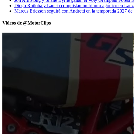
Jon Armstong y Shane Byrne ganan el Voly Grampian Forest R
Diego Ruiloba y Lancia conquistan un triunfo agónico en Lanz
Marcus Ericsson seguirá con Andretti en la temporada 2027 de
Videos de @MotorClips