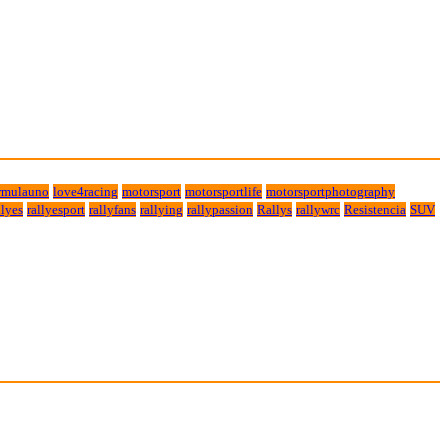
rmulauno
love4racing
motorsport
motorsportlife
motorsportphotography
lyes
rallyesport
rallyfans
rallying
rallypassion
Rallys
rallywrc
Resistencia
SUV