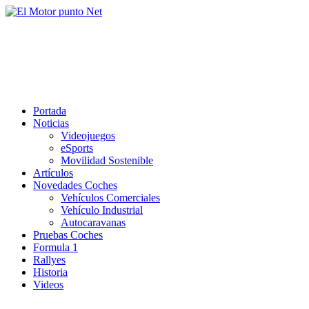
Saltar
al
El Motor punto Net
contenido
Información sobre novedades y pruebas de Automóviles
Portada
Noticias
Videojuegos
eSports
Movilidad Sostenible
Artículos
Novedades Coches
Vehículos Comerciales
Vehículo Industrial
Autocaravanas
Pruebas Coches
Formula 1
Rallyes
Historia
Videos