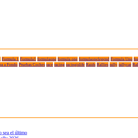
1
Formula 1
Formula1
formulaone
formula one
formulaonelegend
Formula Uno
fo
ba a Fondo
Pruebas Coches
race
racing
racingislife
Raids
Rallies
rally
rallycar
Ral
sea el último