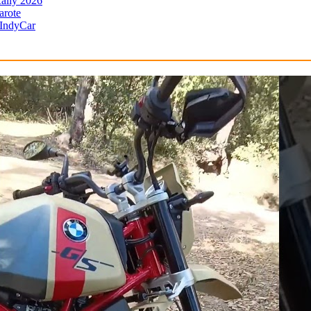
ally 2026
arote
 IndyCar