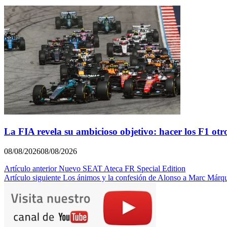
La FIA revela su ambicioso objetivo: hacer los F1 otr
08/08/2026
08/08/2026
Navegación
Artículo anterior
Nuevo SEAT Ateca FR Special Edition
Artículo siguiente
Los ánimos y la confesión de Alonso a Marc Márq
de
entradas