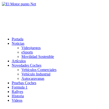
Saltar
al
El Motor punto Net
contenido
Información sobre novedades y pruebas de Automóviles
Portada
Noticias
Videojuegos
eSports
Movilidad Sostenible
Artículos
Novedades Coches
Vehículos Comerciales
Vehículo Industrial
Autocaravanas
Pruebas Coches
Formula 1
Rallyes
Historia
Videos