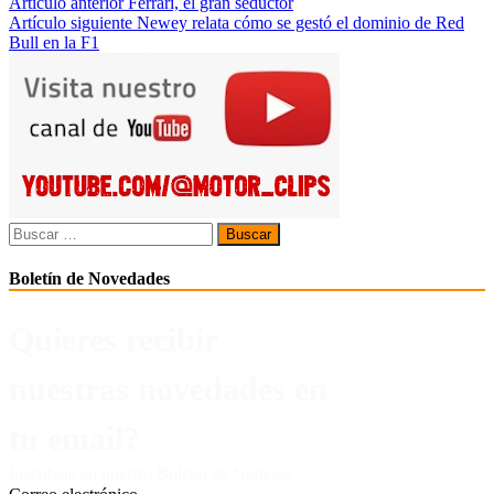
Navegación
Artículo anterior
Ferrari, el gran seductor
Artículo siguiente
Newey relata cómo se gestó el dominio de Red
de
Bull en la F1
entradas
Buscar:
Boletín de Novedades
Quieres recibir
nuestras novedades en
tu email?
Inscríbete en nuestro Boletín de Noticias.