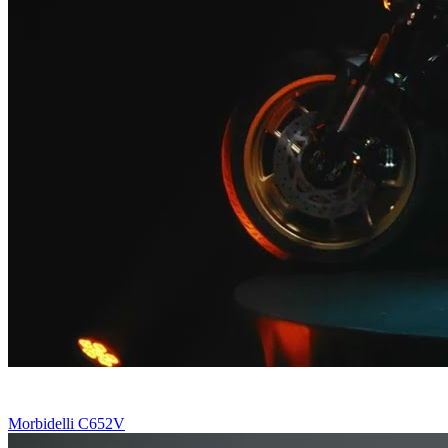
Morbidelli C652V