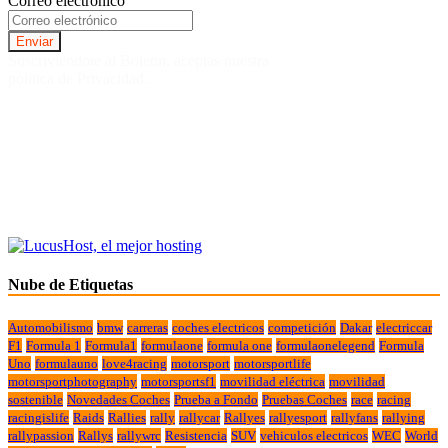
Correo electrónico
Suscriviendote al Boletin, aceptas nuestra
politica de Privacidad.
Nube de Etiquetas
Automobilismo
bmw
carreras
coches electricos
competición
Dakar
electriccar
F1
Formula 1
Formula1
formulaone
formula one
formulaonelegend
Formula
Uno
formulauno
love4racing
motorsport
motorsportlife
motorsportphotography
motorsportsf1
movilidad eléctrica
movilidad
sostenible
Novedades Coches
Prueba a Fondo
Pruebas Coches
race
racing
racingislife
Raids
Rallies
rally
rallycar
Rallyes
rallyesport
rallyfans
rallying
rallypassion
Rallys
rallywrc
Resistencia
SUV
vehiculos electricos
WEC
World