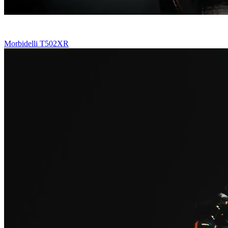
Morbidelli T502XR