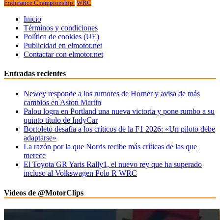
Endurance Championship.
WRC
Inicio
Términos y condiciones
Política de cookies (UE)
Publicidad en elmotor.net
Contactar con elmotor.net
Entradas recientes
Newey responde a los rumores de Horner y avisa de más
cambios en Aston Martin
Palou logra en Portland una nueva victoria y pone rumbo a su
quinto título de IndyCar
Bortoleto desafía a los críticos de la F1 2026: «Un piloto debe
adaptarse»
La razón por la que Norris recibe más críticas de las que
merece
El Toyota GR Yaris Rally1, el nuevo rey que ha superado
incluso al Volkswagen Polo R WRC
Videos de @MotorClips