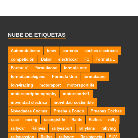
NUBE DE ETIQUETAS
Automobilismo
bmw
carreras
coches electricos
competición
Dakar
electriccar
F1
Formula 1
Formula1
formulaone
formula one
formulaonelegend
Formula Uno
formulauno
love4racing
motorsport
motorsportlife
motorsportphotography
motorsportsf1
movilidad eléctrica
movilidad sostenible
Novedades Coches
Prueba a Fondo
Pruebas Coches
race
racing
racingislife
Raids
Rallies
rally
rallycar
Rallyes
rallyesport
rallyfans
rallying
rallypassion
Rallys
rallywrc
Resistencia
SUV