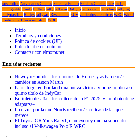
sostenible
Novedades Coches
Prueba a Fondo
Pruebas Coches
race
racing
racingislife
Raids
Rallies
rally
rallycar
Rallyes
rallyesport
rallyfans
rallying
rallypassion
Rallys
rallywrc
Resistencia
SUV
vehiculos electricos
WEC
World
Endurance Championship.
WRC
Inicio
Términos y condiciones
Política de cookies (UE)
Publicidad en elmotor.net
Contactar con elmotor.net
Entradas recientes
Newey responde a los rumores de Horner y avisa de más
cambios en Aston Martin
Palou logra en Portland una nueva victoria y pone rumbo a su
quinto título de IndyCar
Bortoleto desafía a los críticos de la F1 2026: «Un piloto debe
adaptarse»
La razón por la que Norris recibe más críticas de las que
merece
El Toyota GR Yaris Rally1, el nuevo rey que ha superado
incluso al Volkswagen Polo R WRC