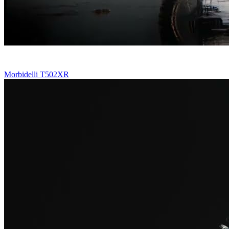
Morbidelli T502XR