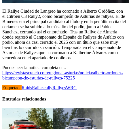
El Rallye Ciudad de Langreo ha coronado a Alberto Ordóñez, con
el Citroën C3 Rally2, como bicampeón de Asturias de rallyes. El de
Bimenes era el principal candidato al título y en la penúltima cita del
certamen se ha subido a lo más alto del podio, junto a Pablo
Sánchez, cerrando así el entorchado. Tras un Rallye de Almería
donde regresó al Campeonato de España de Rallyes de Asfalto con
podio, ahora da casi cerrado el 2025 con un título que sabe muy
bien tras lo ocurrido su sanción. Temporada en el Campeonato de
Asturias de Rallyes que ha coronado a Katherine Álvarez como
vencedora en el apartado de copilot
os.
Puedes leer la noticia completa en..
https://revistascratch.com/regional-asturias/noticia/alberto-ordonez-
bicampeon-de-asturias-de-rallyes-75225
Etiquetada
Raids
Rallies
rally
Rallyes
WRC
Entradas relacionadas