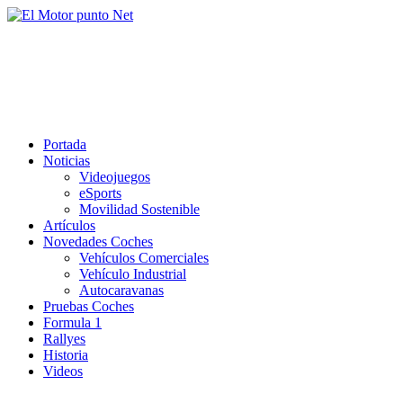
Saltar
al
El Motor punto Net
contenido
Información sobre novedades y pruebas de Automóviles
Portada
Noticias
Videojuegos
eSports
Movilidad Sostenible
Artículos
Novedades Coches
Vehículos Comerciales
Vehículo Industrial
Autocaravanas
Pruebas Coches
Formula 1
Rallyes
Historia
Videos