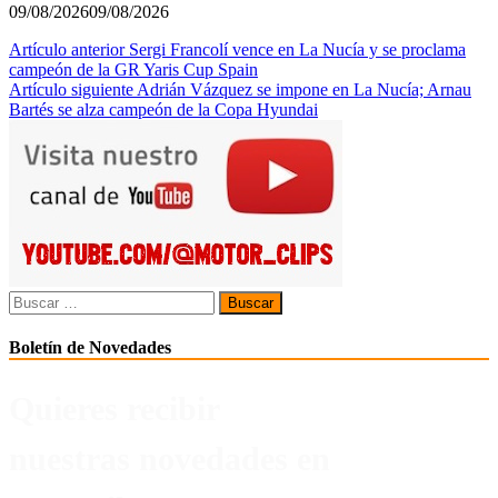
09/08/2026
09/08/2026
Navegación
Artículo anterior
Sergi Francolí vence en La Nucía y se proclama
campeón de la GR Yaris Cup Spain
de
Artículo siguiente
Adrián Vázquez se impone en La Nucía; Arnau
entradas
Bartés se alza campeón de la Copa Hyundai
Buscar:
Boletín de Novedades
Quieres recibir
nuestras novedades en