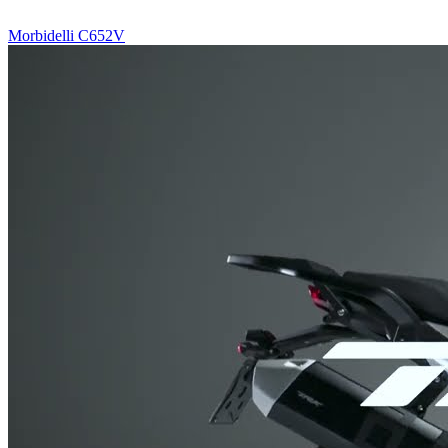
Morbidelli C652V