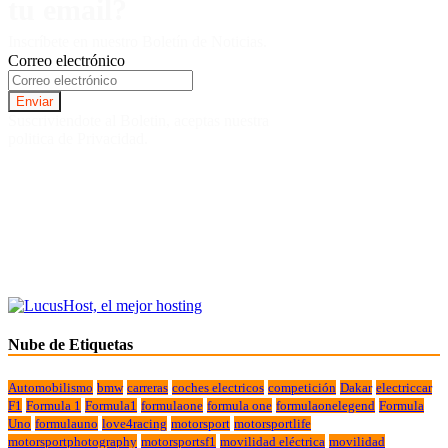
tu email?
Inscríbete en nuestro Boletín de Noticias.
Correo electrónico
Suscriviendote al Boletin, aceptas nuestra
politica de Privacidad.
Nube de Etiquetas
Automobilismo
bmw
carreras
coches electricos
competición
Dakar
electriccar
F1
Formula 1
Formula1
formulaone
formula one
formulaonelegend
Formula
Uno
formulauno
love4racing
motorsport
motorsportlife
motorsportphotography
motorsportsf1
movilidad eléctrica
movilidad