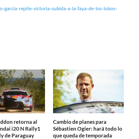
-garcia-repite-victoria-subida-a-la-faya-de-los-lobos-
ddon retorna al
Cambio de planes para
ndai i20 N Rally1
Sébastien Ogier: hará todo lo
lly de Paraguay
que queda de temporada