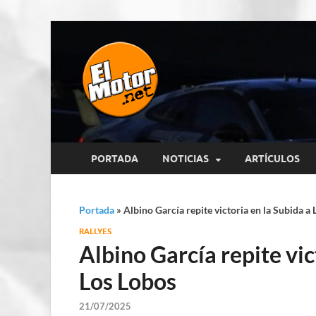
El Motor p
Información sobre novedades y 
PORTADA
NOTICIAS
ARTÍCULOS
Portada
»
Albino García repite victoria en la Subida a
RALLYES
Albino García repite vic
Los Lobos
21/07/2025