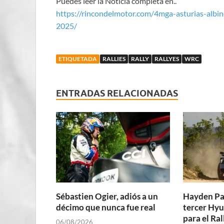
Puedes leer la Noticia completa en..
https://rincondelmotor.com/4mga-asturias-albino
2025/
ETIQUETADA
RALLIES
RALLY
RALLYES
WRC
ENTRADAS RELACIONADAS
Sébastien Ogier, adiós a un
Hayden Pa
décimo que nunca fue real
tercer Hyu
para el Ra
06/08/2026