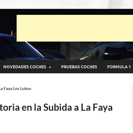
unto Net
pruebas de Automóviles
NOVEDADES COCHES
PRUEBAS COCHES
FORMULA 1
 La Faya Los Lobos
toria en la Subida a La Faya