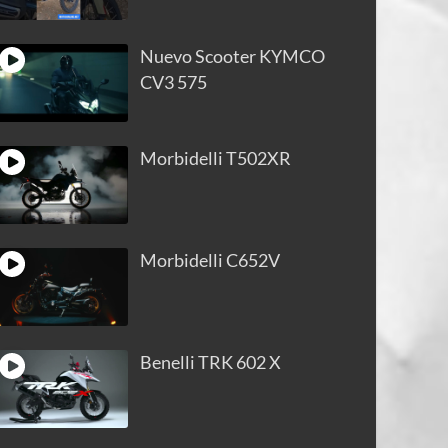
Nuevo Scooter KYMCO
CV3 575
Morbidelli T502XR
Morbidelli C652V
Benelli TRK 602 X