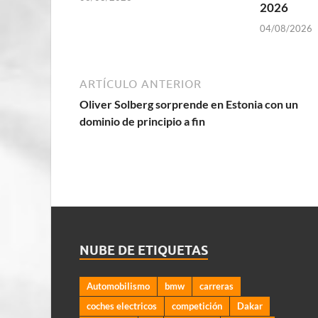
2026
04/08/2026
ARTÍCULO ANTERIOR
Oliver Solberg sorprende en Estonia con un
dominio de principio a fin
NUBE DE ETIQUETAS
Automobilismo
bmw
carreras
coches electricos
competición
Dakar