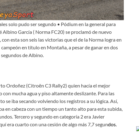
ales solo pudo ser segundo • Pódium en la general para
sé Albino García ( Norma FC20) se proclamó de nuevo
con esta son seis las victorias que el de la Norma logra en
S2) campeón en título en Montaña, a pesar de ganar en dos
6 segundos de Albino.
o Ordoñez (Citroën C3 Rally2) quien hacía el mejor
to con mucha agua y piso altamente deslizante. Para las
to se iba secando volviendo los registros a su lógica. Así,
caba en cabeza con un tiempo un tanto alto para esta subida,
ndos. Tercero y segundo en categoría 2 era Javier
quí era cuarto con una cesión de algo más 7,7 segun
dos.