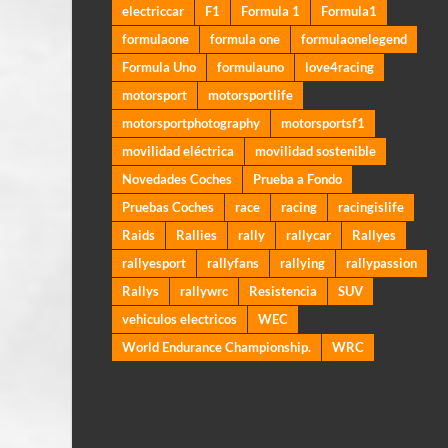
electriccar
F1
Formula 1
Formula1
formulaone
formula one
formulaonelegend
Formula Uno
formulauno
love4racing
motorsport
motorsportlife
motorsportphotography
motorsportsf1
movilidad eléctrica
movilidad sostenible
Novedades Coches
Prueba a Fondo
Pruebas Coches
race
racing
racingislife
Raids
Rallies
rally
rallycar
Rallyes
rallyesport
rallyfans
rallying
rallypassion
Rallys
rallywrc
Resistencia
SUV
vehiculos electricos
WEC
World Endurance Championship.
WRC