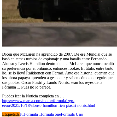
Dicen que McLaren ha aprendido de 2007. De ese Mundial que se
basó en temas turbios de espionaje y una batalla entre Fernando
Alonso y Lewis Hamilton dentro de una McLaren que nunca ocultó
su preferencia por el británico, entonces rookie. El título, entre tanto
lío, se lo llevó Raikkonen con Ferrari. Ante esa historia, cuentan que
los ahora papaya aprenden a gestionar y saben cómo conseguir que
sus pilotos, Oscar Piastri y Lando Norris, sean los reyes de la
Fórmula 1. Pues no lo parece.
Puedes leer la Noticia completa en …
https://www.marca.com/motor/formula1/gp-
eeuu/2025/10/18/alonso-hamilton-rien-piastri-norris.html
Etiquetada
F1
Formula 1
formula one
Formula Uno