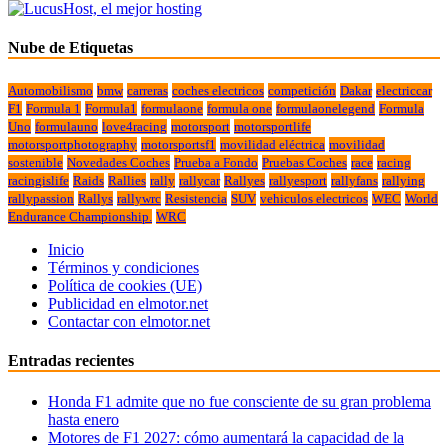
Nube de Etiquetas
Automobilismo
bmw
carreras
coches electricos
competición
Dakar
electriccar
F1
Formula 1
Formula1
formulaone
formula one
formulaonelegend
Formula
Uno
formulauno
love4racing
motorsport
motorsportlife
motorsportphotography
motorsportsf1
movilidad eléctrica
movilidad
sostenible
Novedades Coches
Prueba a Fondo
Pruebas Coches
race
racing
racingislife
Raids
Rallies
rally
rallycar
Rallyes
rallyesport
rallyfans
rallying
rallypassion
Rallys
rallywrc
Resistencia
SUV
vehiculos electricos
WEC
World
Endurance Championship.
WRC
Inicio
Términos y condiciones
Política de cookies (UE)
Publicidad en elmotor.net
Contactar con elmotor.net
Entradas recientes
Honda F1 admite que no fue consciente de su gran problema
hasta enero
Motores de F1 2027: cómo aumentará la capacidad de la