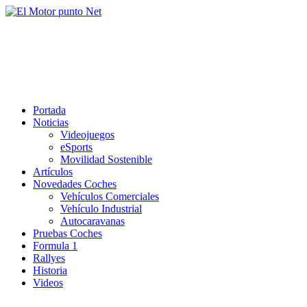
Saltar
al
El Motor punto Net
contenido
Información sobre novedades y pruebas de Automóviles
Portada
Noticias
Videojuegos
eSports
Movilidad Sostenible
Artículos
Novedades Coches
Vehículos Comerciales
Vehículo Industrial
Autocaravanas
Pruebas Coches
Formula 1
Rallyes
Historia
Videos