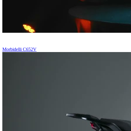
Morbidelli C652V