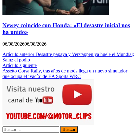
Newey coincide con Honda: «El desastre inicial nos
ha unido»
06/08/2026
06/08/2026
Navegación
Artículo anterior
Desastre papaya y Verstappen ya huele el Mundial;
Sainz al podio
de
Artículo siguiente
entradas
Assetto Corsa Rally, tras años de mods llega un nuevo simulador
que ocupa el ‘vacío’ de EA Sports WRC
Buscar: