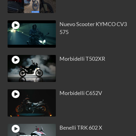
Nuevo Scooter KYMCO CV3
575
Morbidelli T502XR
Morbidelli C652V
Benelli TRK 602 X