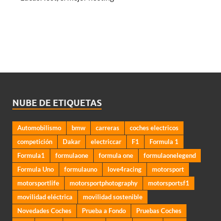
NUBE DE ETIQUETAS
Automobilismo
bmw
carreras
coches electricos
competición
Dakar
electriccar
F1
Formula 1
Formula1
formulaone
formula one
formulaonelegend
Formula Uno
formulauno
love4racing
motorsport
motorsportlife
motorsportphotography
motorsportsf1
movilidad eléctrica
movilidad sostenible
Novedades Coches
Prueba a Fondo
Pruebas Coches