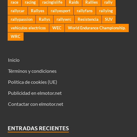
race
racing
racingislife
Raids
Rallies
rally
rallycar
Rallyes
rallyesport
rallyfans
rallying
rallypassion
Rallys
rallywrc
Resistencia
SUV
vehiculos electricos
WEC
World Endurance Championship.
WRC
Inicio
Términos y condiciones
Política de cookies (UE)
Publicidad en elmotor.net
Contactar con elmotor.net
ENTRADAS RECIENTES