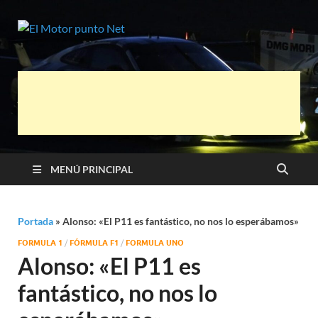
El Motor
Información sobre novedades y pruebas
de Automóviles
punto Net
MENÚ PRINCIPAL
Portada
»
Alonso: «El P11 es fantástico, no nos lo esperábamos»
FORMULA 1
/
FÓRMULA F1
/
FORMULA UNO
Alonso: «El P11 es
fantástico, no nos lo