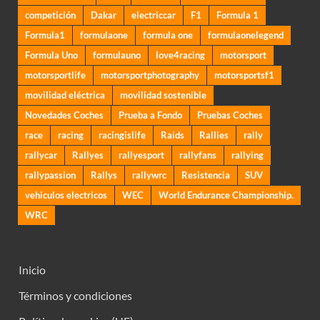
competición
Dakar
electriccar
F1
Formula 1
Formula1
formulaone
formula one
formulaonelegend
Formula Uno
formulauno
love4racing
motorsport
motorsportlife
motorsportphotography
motorsportsf1
movilidad eléctrica
movilidad sostenible
Novedades Coches
Prueba a Fondo
Pruebas Coches
race
racing
racingislife
Raids
Rallies
rally
rallycar
Rallyes
rallyesport
rallyfans
rallying
rallypassion
Rallys
rallywrc
Resistencia
SUV
vehiculos electricos
WEC
World Endurance Championship.
WRC
Inicio
Términos y condiciones