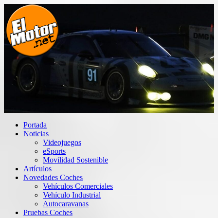
Saltar
al
contenido
El Motor punto Net
Información sobre novedades y pruebas de Automóviles
Portada
Noticias
Videojuegos
eSports
Movilidad Sostenible
Artículos
Novedades Coches
Vehículos Comerciales
Vehículo Industrial
Autocaravanas
Pruebas Coches