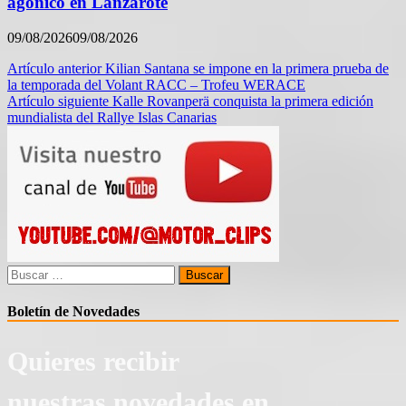
agónico en Lanzarote
09/08/2026
09/08/2026
Navegación
Artículo anterior
Kilian Santana se impone en la primera prueba de
la temporada del Volant RACC – Trofeu WERACE
de
Artículo siguiente
Kalle Rovanperä conquista la primera edición
entradas
mundialista del Rallye Islas Canarias
Buscar:
Boletín de Novedades
Quieres recibir
nuestras novedades en