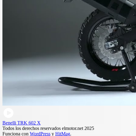
Benelli TRK 602 X
Todos los derechos reservados elmotor.net 2025
Funciona con
WordPress
y
HitMag
.