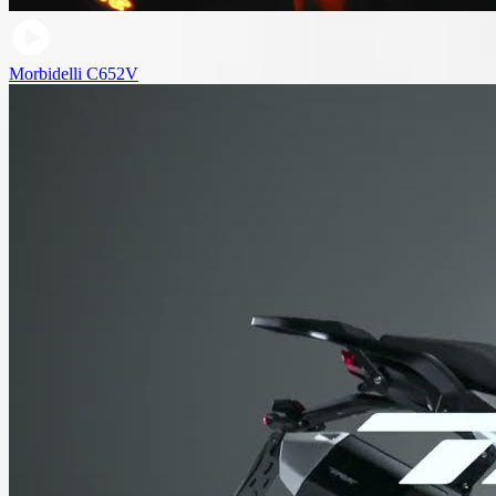
Morbidelli C652V