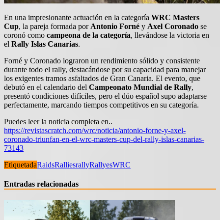
En una impresionante actuación en la categoría
WRC Masters
Cup
, la pareja formada por
Antonio Forné
y
Axel Coronado
se
coronó como
campeona de la categoría
, llevándose la victoria en
el
Rally Islas Canarias
.
Forné y Coronado lograron un rendimiento sólido y consistente
durante todo el rally, destacándose por su capacidad para manejar
los exigentes tramos asfaltados de Gran Canaria. El evento, que
debutó en el calendario del
Campeonato Mundial de Rally
,
presentó condiciones difíciles, pero el dúo español supo adaptarse
perfectamente, marcando tiempos competitivos en su categoría.
Puedes leer la noticia completa en..
https://revistascratch.com/wrc/noticia/antonio-forne-y-axel-
coronado-triunfan-en-el-wrc-masters-cup-del-rally-islas-canarias-
73143
Etiquetada
Raids
Rallies
rally
Rallyes
WRC
Entradas relacionadas