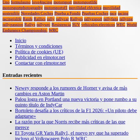
Uno
formulauno
love4racing
motorsport
motorsportlife
motorsportphotography
motorsportsf1
movilidad eléctrica
movilidad
sostenible
Novedades Coches
Prueba a Fondo
Pruebas Coches
race
racing
racingislife
Raids
Rallies
rally
rallycar
Rallyes
rallyesport
rallyfans
rallying
rallypassion
Rallys
rallywrc
Resistencia
SUV
vehiculos electricos
WEC
World
Endurance Championship.
WRC
Inicio
Términos y condiciones
Política de cookies (UE)
Publicidad en elmotor.net
Contactar con elmotor.net
Entradas recientes
Newey responde a los rumores de Horner y avisa de más
cambios en Aston Martin
Palou logra en Portland una nueva victoria y pone rumbo a su
quinto título de IndyCar
Bortoleto desafía a los críticos de la F1 2026: «Un piloto debe
adaptarse»
La razón por la que Norris recibe más críticas de las que
merece
El Toyota GR Yaris Rally1, el nuevo rey que ha superado
incluso al Volkswagen Polo R WRC