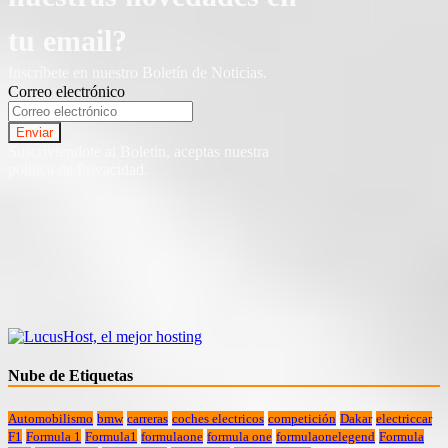
tu email?
Inscríbete en nuestro Boletín de Noticias.
Correo electrónico
Suscriviendote al Boletin, aceptas nuestra
politica de Privacidad.
Nube de Etiquetas
Automobilismo
bmw
carreras
coches electricos
competición
Dakar
electriccar
F1
Formula 1
Formula1
formulaone
formula one
formulaonelegend
Formula