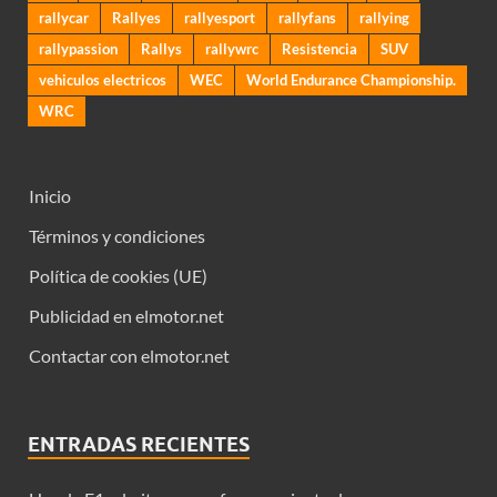
rallycar
Rallyes
rallyesport
rallyfans
rallying
rallypassion
Rallys
rallywrc
Resistencia
SUV
vehiculos electricos
WEC
World Endurance Championship.
WRC
Inicio
Términos y condiciones
Política de cookies (UE)
Publicidad en elmotor.net
Contactar con elmotor.net
ENTRADAS RECIENTES