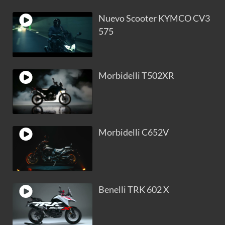
Nuevo Scooter KYMCO CV3
575
Morbidelli T502XR
Morbidelli C652V
Benelli TRK 602 X