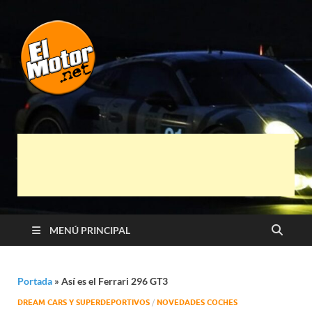
El Motor punto
Información sobre novedades y pruebas de
Automóviles
Net
MENÚ PRINCIPAL
Portada
»
Así es el Ferrari 296 GT3
DREAM CARS Y SUPERDEPORTIVOS
/
NOVEDADES COCHES