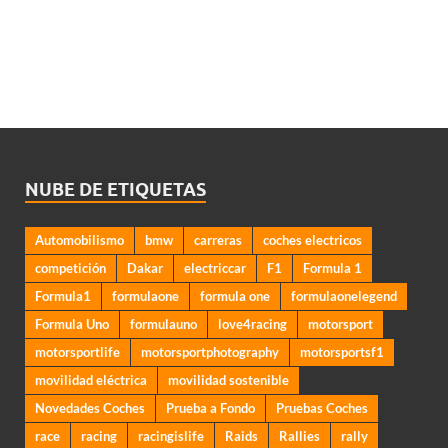
NUBE DE ETIQUETAS
Automobilismo
bmw
carreras
coches electricos
competición
Dakar
electriccar
F1
Formula 1
Formula1
formulaone
formula one
formulaonelegend
Formula Uno
formulauno
love4racing
motorsport
motorsportlife
motorsportphotography
motorsportsf1
movilidad eléctrica
movilidad sostenible
Novedades Coches
Prueba a Fondo
Pruebas Coches
race
racing
racingislife
Raids
Rallies
rally