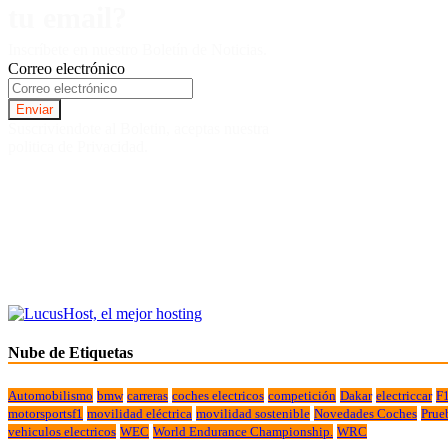
tu email?
Inscríbete en nuestro Boletín de Noticias.
Correo electrónico
Suscriviendote al Boletin, aceptas nuestra
politica de Privacidad.
Nube de Etiquetas
Automobilismo
bmw
carreras
coches electricos
competición
Dakar
electriccar
F
motorsportsf1
movilidad eléctrica
movilidad sostenible
Novedades Coches
Prue
vehiculos electricos
WEC
World Endurance Championship.
WRC