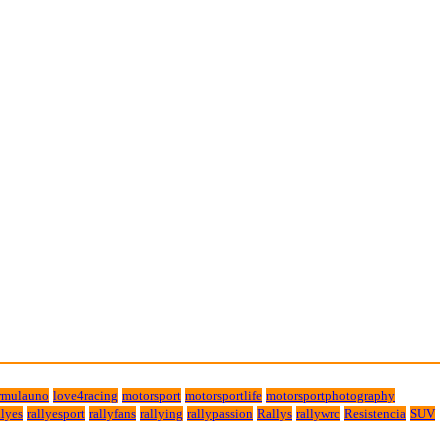
rmulauno
love4racing
motorsport
motorsportlife
motorsportphotography
lyes
rallyesport
rallyfans
rallying
rallypassion
Rallys
rallywrc
Resistencia
SUV