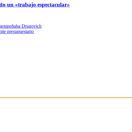
ndo un «trabajo espectacular»
 desempeñaba Drugovich
mite presupuestario