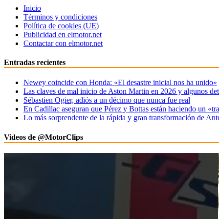
Inicio
Términos y condiciones
Política de cookies (UE)
Publicidad en elmotor.net
Contactar con elmotor.net
Entradas recientes
Newey coincide con Honda: «El desastre inicial nos ha unido»
Las claves de mal inicio de Aston Martin en 2026 y algunos det
Sébastien Ogier, adiós a un décimo que nunca fue real
En Cadillac aseguran que Pérez y Bottas están haciendo un «tr
Lo más sorprendente de la rápida y gran transformación de Ant
Videos de @MotorClips