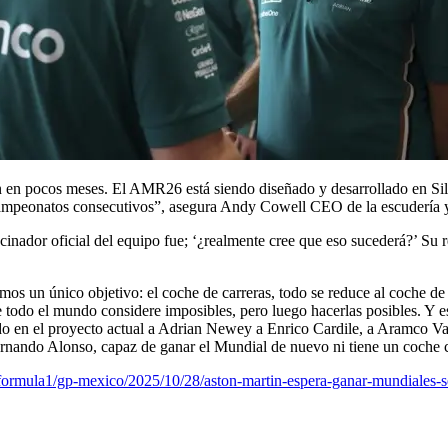
n en pocos meses. El AMR26 está siendo diseñado y desarrollado en Sil
 campeonatos consecutivos”, asegura Andy Cowell CEO de la escudería y
inador oficial del equipo fue; ‘¿realmente cree que eso sucederá?’ Su r
s un único objetivo: el coche de carreras, todo se reduce al coche de 
todo el mundo considere imposibles, pero luego hacerlas posibles. Y eso
niendo en el proyecto actual a Adrian Newey a Enrico Cardile, a Aramco
nando Alonso, capaz de ganar el Mundial de nuevo ni tiene un coche 
ormula1/gp-mexico/2025/10/28/aston-martin-espera-ganar-mundiales-s