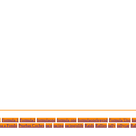
1
Formula 1
Formula1
formulaone
formula one
formulaonelegend
Formula Uno
fo
ba a Fondo
Pruebas Coches
race
racing
racingislife
Raids
Rallies
rally
rallycar
Ral