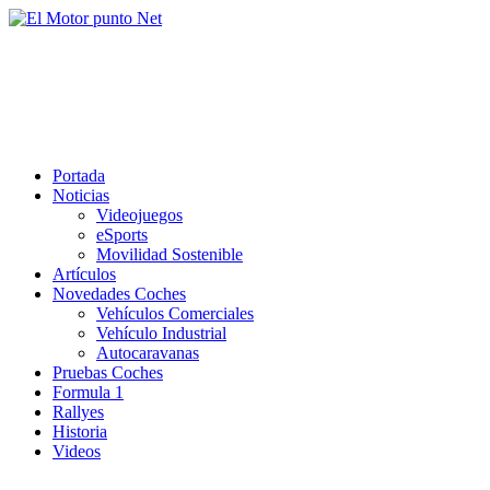
Saltar
al
El Motor punto Net
contenido
Información sobre novedades y pruebas de Automóviles
Portada
Noticias
Videojuegos
eSports
Movilidad Sostenible
Artículos
Novedades Coches
Vehículos Comerciales
Vehículo Industrial
Autocaravanas
Pruebas Coches
Formula 1
Rallyes
Historia
Videos