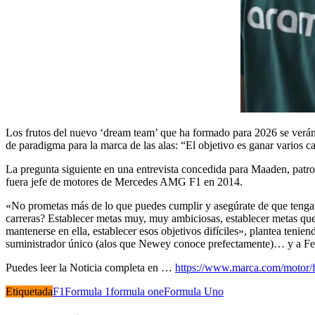
Los frutos del nuevo ‘dream team’ que ha formado para 2026 se verá
de paradigma para la marca de las alas: “El objetivo es ganar varios
La pregunta siguiente en una entrevista concedida para Maaden, patroc
fuera jefe de motores de Mercedes AMG F1 en 2014.
«No prometas más de lo que puedes cumplir y asegúrate de que tengamo
carreras? Establecer metas muy, muy ambiciosas, establecer metas que 
mantenerse en ella, establecer esos objetivos difíciles», plantea te
suministrador único (alos que Newey conoce prefectamente)… y a Fer
Puedes leer la Noticia completa en …
https://www.marca.com/motor/f
Etiquetada
F1
Formula 1
formula one
Formula Uno