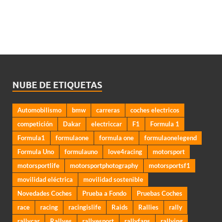
NUBE DE ETIQUETAS
Automobilismo
bmw
carreras
coches electricos
competición
Dakar
electriccar
F1
Formula 1
Formula1
formulaone
formula one
formulaonelegend
Formula Uno
formulauno
love4racing
motorsport
motorsportlife
motorsportphotography
motorsportsf1
movilidad eléctrica
movilidad sostenible
Novedades Coches
Prueba a Fondo
Pruebas Coches
race
racing
racingislife
Raids
Rallies
rally
rallycar
Rallyes
rallyesport
rallyfans
rallying