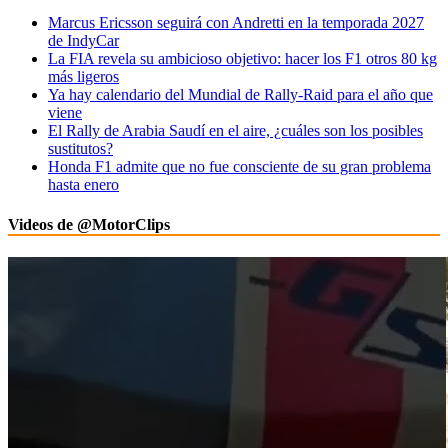
Marcus Ericsson seguirá con Andretti en la temporada 2027
de IndyCar
La FIA revela su ambicioso objetivo: hacer los F1 otros 80 kg
más ligeros
Ya hay calendario del Mundial de Rally-Raid para el año que
viene
El Rally de Arabia Saudí en el aire, ¿cuáles son los posibles
sustitutos?
Honda F1 admite que no fue consciente de su gran problema
hasta enero
Videos de @MotorClips