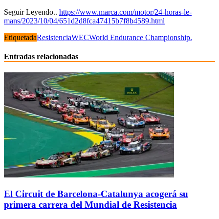
Seguir Leyendo..
https://www.marca.com/motor/24-horas-le-
mans/2023/10/04/651d2d8fca47415b7f8b4589.html
Etiquetada
Resistencia
WEC
World Endurance Championship.
Entradas relacionadas
El Circuit de Barcelona-Catalunya acogerá su
primera carrera del Mundial de Resistencia