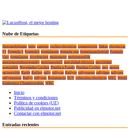
Nube de Etiquetas
Automobilismo
bmw
carreras
coches electricos
competición
Dakar
electriccar
F1
Formula 1
Formula1
formulaone
formula one
formulaonelegend
Formula
Uno
formulauno
love4racing
motorsport
motorsportlife
motorsportphotography
motorsportsf1
movilidad eléctrica
movilidad
sostenible
Novedades Coches
Prueba a Fondo
Pruebas Coches
race
racing
racingislife
Raids
Rallies
rally
rallycar
Rallyes
rallyesport
rallyfans
rallying
rallypassion
Rallys
rallywrc
Resistencia
SUV
vehiculos electricos
WEC
World
Endurance Championship.
WRC
Inicio
Términos y condiciones
Política de cookies (UE)
Publicidad en elmotor.net
Contactar con elmotor.net
Entradas recientes