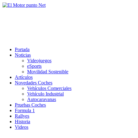
Saltar
al
El Motor punto Net
contenido
Información sobre novedades y pruebas de Automóviles
Portada
Noticias
Videojuegos
eSports
Movilidad Sostenible
Artículos
Novedades Coches
Vehículos Comerciales
Vehículo Industrial
Autocaravanas
Pruebas Coches
Formula 1
Rallyes
Historia
Videos