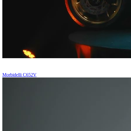
Morbidelli C652V