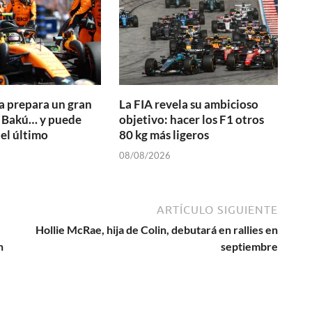
 prepara un gran
La FIA revela su ambicioso
a Bakú… y puede
objetivo: hacer los F1 otros
 el último
80 kg más ligeros
08/08/2026
ARTÍCULO SIGUIENTE
Hollie McRae, hija de Colin, debutará en rallies en
n
septiembre