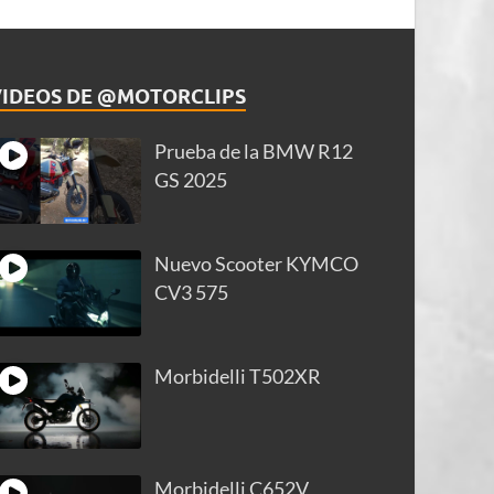
VIDEOS DE @MOTORCLIPS
Prueba de la BMW R12
GS 2025
Nuevo Scooter KYMCO
CV3 575
Morbidelli T502XR
Morbidelli C652V