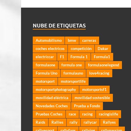
NUBE DE ETIQUETAS
Automobilismo
bmw
carreras
coches electricos
competición
Dakar
electriccar
F1
Formula 1
Formula1
formulaone
formula one
formulaonelegend
Formula Uno
formulauno
love4racing
motorsport
motorsportlife
motorsportphotography
motorsportsf1
movilidad eléctrica
movilidad sostenible
Novedades Coches
Prueba a Fondo
Pruebas Coches
race
racing
racingislife
Raids
Rallies
rally
rallycar
Rallyes
rallyesport
rallyfans
rallying
rallypassion