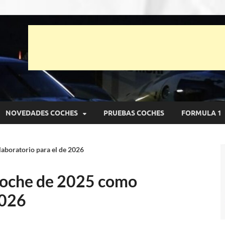
unto Net
pruebas de Automóviles
NOVEDADES COCHES
PRUEBAS COCHES
FORMULA 1
aboratorio para el de 2026
coche de 2025 como
2026