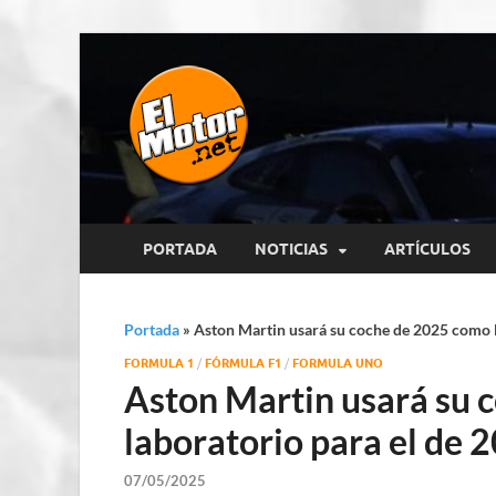
El Motor p
Información sobre novedades y 
PORTADA
NOTICIAS
ARTÍCULOS
Portada
»
Aston Martin usará su coche de 2025 como l
FORMULA 1
/
FÓRMULA F1
/
FORMULA UNO
Aston Martin usará su 
laboratorio para el de 
07/05/2025