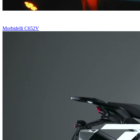
Morbidelli C652V