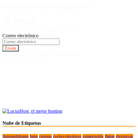
nuestras novedades en
tu email?
Inscríbete en nuestro Boletín de Noticias.
Correo electrónico
Suscriviendote al Boletin, aceptas nuestra
politica de Privacidad.
Nube de Etiquetas
Automobilismo
bmw
carreras
coches electricos
competición
Dakar
electriccar