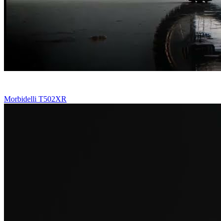
Morbidelli T502XR