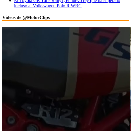
El Toyota GR Yaris Rally1, el nuevo rey que ha superado
incluso al Volkswagen Polo R WRC
Videos de @MotorClips