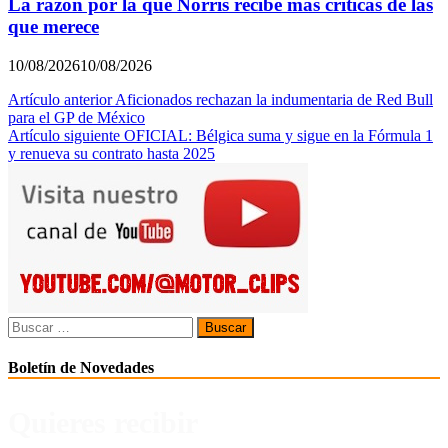
La razón por la que Norris recibe más críticas de las
que merece
10/08/2026
10/08/2026
Navegación
Artículo anterior
Aficionados rechazan la indumentaria de Red Bull
para el GP de México
de
Artículo siguiente
OFICIAL: Bélgica suma y sigue en la Fórmula 1
entradas
y renueva su contrato hasta 2025
Buscar:
Boletín de Novedades
Quieres recibir