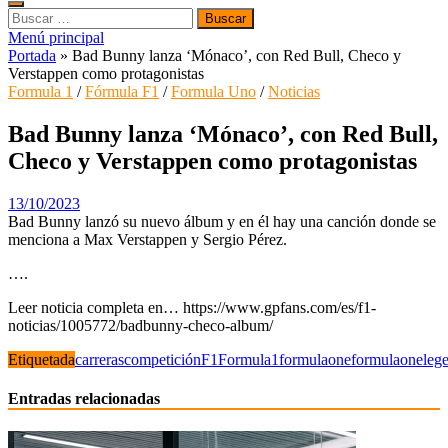
Buscar:
Menú principal
Portada
»
Bad Bunny lanza ‘Mónaco’, con Red Bull, Checo y
Verstappen como protagonistas
Formula 1
/
Fórmula F1
/
Formula Uno
/
Noticias
Bad Bunny lanza ‘Mónaco’, con Red Bull,
Checo y Verstappen como protagonistas
13/10/2023
Bad Bunny lanzó su nuevo álbum y en él hay una canción donde se
menciona a Max Verstappen y Sergio Pérez.
….
Leer noticia completa en… https://www.gpfans.com/es/f1-
noticias/1005772/badbunny-checo-album/
Etiquetada
carreras
competición
F1
Formula1
formulaone
formulaoneleg
Entradas relacionadas