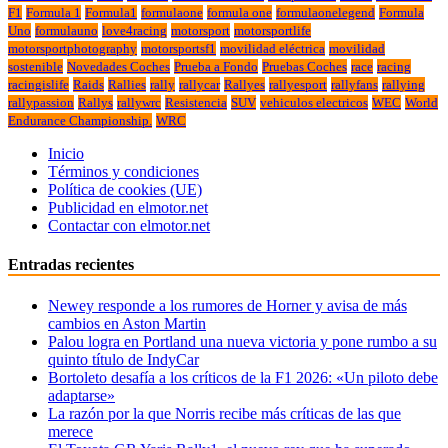
F1
Formula 1
Formula1
formulaone
formula one
formulaonelegend
Formula
Uno
formulauno
love4racing
motorsport
motorsportlife
motorsportphotography
motorsportsf1
movilidad eléctrica
movilidad
sostenible
Novedades Coches
Prueba a Fondo
Pruebas Coches
race
racing
racingislife
Raids
Rallies
rally
rallycar
Rallyes
rallyesport
rallyfans
rallying
rallypassion
Rallys
rallywrc
Resistencia
SUV
vehiculos electricos
WEC
World
Endurance Championship.
WRC
Inicio
Términos y condiciones
Política de cookies (UE)
Publicidad en elmotor.net
Contactar con elmotor.net
Entradas recientes
Newey responde a los rumores de Horner y avisa de más
cambios en Aston Martin
Palou logra en Portland una nueva victoria y pone rumbo a su
quinto título de IndyCar
Bortoleto desafía a los críticos de la F1 2026: «Un piloto debe
adaptarse»
La razón por la que Norris recibe más críticas de las que
merece