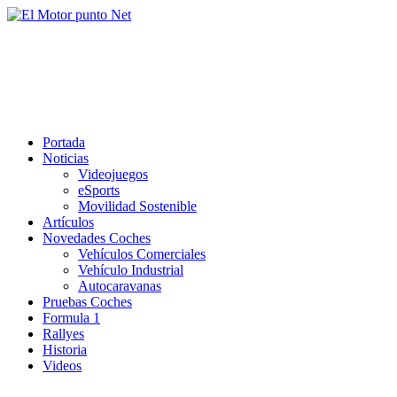
Saltar
al
El Motor punto Net
contenido
Información sobre novedades y pruebas de Automóviles
Portada
Noticias
Videojuegos
eSports
Movilidad Sostenible
Artículos
Novedades Coches
Vehículos Comerciales
Vehículo Industrial
Autocaravanas
Pruebas Coches
Formula 1
Rallyes
Historia
Videos