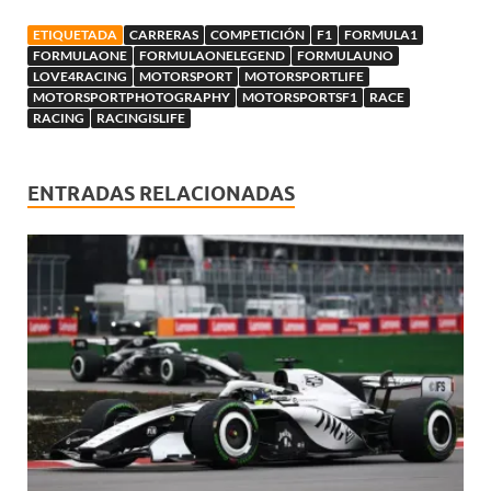
ETIQUETADA
CARRERAS
COMPETICIÓN
F1
FORMULA1
FORMULAONE
FORMULAONELEGEND
FORMULAUNO
LOVE4RACING
MOTORSPORT
MOTORSPORTLIFE
MOTORSPORTPHOTOGRAPHY
MOTORSPORTSF1
RACE
RACING
RACINGISLIFE
ENTRADAS RELACIONADAS