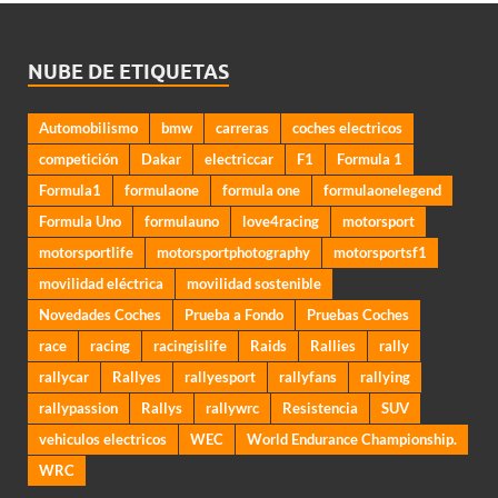
NUBE DE ETIQUETAS
Automobilismo
bmw
carreras
coches electricos
competición
Dakar
electriccar
F1
Formula 1
Formula1
formulaone
formula one
formulaonelegend
Formula Uno
formulauno
love4racing
motorsport
motorsportlife
motorsportphotography
motorsportsf1
movilidad eléctrica
movilidad sostenible
Novedades Coches
Prueba a Fondo
Pruebas Coches
race
racing
racingislife
Raids
Rallies
rally
rallycar
Rallyes
rallyesport
rallyfans
rallying
rallypassion
Rallys
rallywrc
Resistencia
SUV
vehiculos electricos
WEC
World Endurance Championship.
WRC