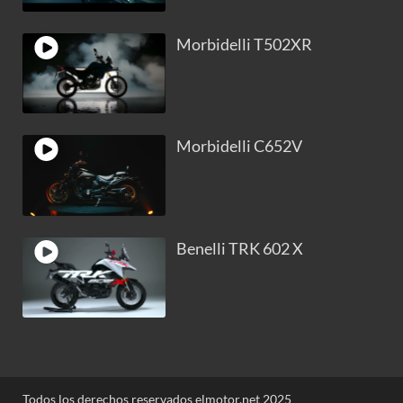
Morbidelli T502XR
Morbidelli C652V
Benelli TRK 602 X
Todos los derechos reservados elmotor.net 2025