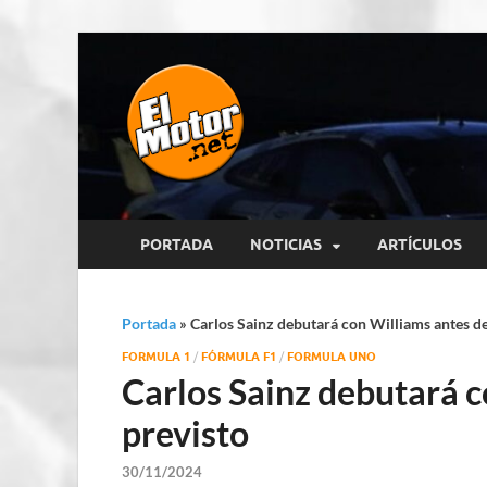
El Motor p
Información sobre novedades y 
PORTADA
NOTICIAS
ARTÍCULOS
Portada
»
Carlos Sainz debutará con Williams antes de
FORMULA 1
/
FÓRMULA F1
/
FORMULA UNO
Carlos Sainz debutará c
previsto
30/11/2024