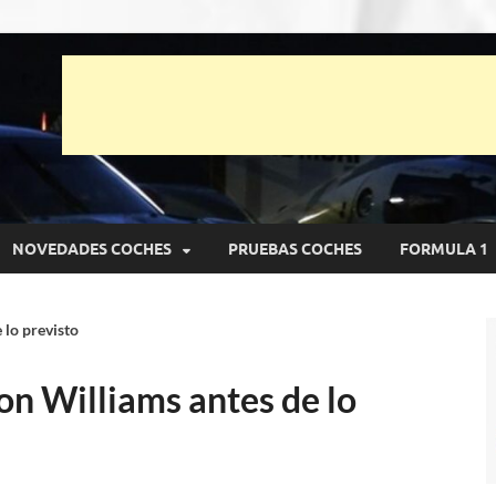
unto Net
pruebas de Automóviles
NOVEDADES COCHES
PRUEBAS COCHES
FORMULA 1
 lo previsto
on Williams antes de lo