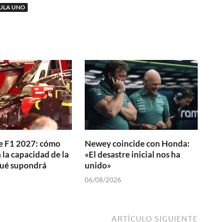
ULA UNO
e F1 2027: cómo
Newey coincide con Honda:
la capacidad de la
«El desastre inicial nos ha
qué supondrá
unido»
06/08/2026
ARTÍCULO SIGUIENTE