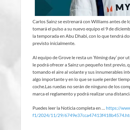
Carlos Sainz se estrenará con Williams antes de 
tomará el pulso a su nuevo equipo el 9 de diciemb
la temporada en Abu Dhabi, con lo que tendrá d
previsto inicialmente.
Al equipo de Grove le resta un ‘filming day’ por ut
le podrá ofrecer a Sainz un pequeño test previo, q
tomando el aire al volante y sus innumerables inte
algo importante y en lo que se suele perder tiem
coche.Las ruedas no serán de ninguno de los com
marca el reglamento y podrá realizar una distanc
Puedes leer la Noticia completa en …
https://ww
f1/2024/11/29/6749e37cca47413f418b4574.ht