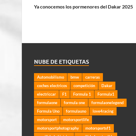
Ya conocemos los pormenores del Dakar 2025
NUBE DE ETIQUETAS
Automobilismo
bmw
carreras
coches electricos
competición
Dakar
electriccar
F1
Formula 1
Formula1
formulaone
formula one
formulaonelegend
Formula Uno
formulauno
love4racing
motorsport
motorsportlife
motorsportphotography
motorsportsf1