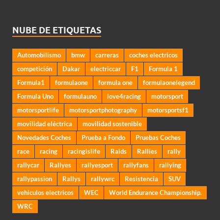
NUBE DE ETIQUETAS
Automobilismo
bmw
carreras
coches electricos
competición
Dakar
electriccar
F1
Formula 1
Formula1
formulaone
formula one
formulaonelegend
Formula Uno
formulauno
love4racing
motorsport
motorsportlife
motorsportphotography
motorsportsf1
movilidad eléctrica
movilidad sostenible
Novedades Coches
Prueba a Fondo
Pruebas Coches
race
racing
racingislife
Raids
Rallies
rally
rallycar
Rallyes
rallyesport
rallyfans
rallying
rallypassion
Rallys
rallywrc
Resistencia
SUV
vehiculos electricos
WEC
World Endurance Championship.
WRC