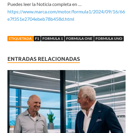
Puedes leer la Noticia completa en …
https://www.marca.com/motor/formula1/2024/09/16/66
e7f351e2704ebeb78b458d.html
ETIQUETADA
F1
FORMULA 1
FORMULA ONE
FORMULA UNO
ENTRADAS RELACIONADAS